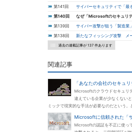
141
サイバーセキュリティで「最
140
なぜ「Microsoftのセキ
139
サイバー攻撃が狙う「製造業
138
新たなフィッシング攻撃 メ
過去の連載記事が 137 件あります
関連記事
「あなたの会社のセキュリテ
Microsoftのクラウドセ
違えている企業が少なくないと
ミックで現実的な手法が必要なのだという。
Microsoftに信頼され
Microsoftの認証を不正