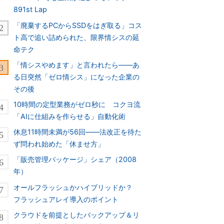
891st Lap
「廃棄するPCからSSDをはぎ取る」コス
ト高で追い詰められた、限界情シスの延
命テク
「情シスやめます」と言われたら――あ
る日突然「ゼロ情シス」になった企業の
その後
10時間の定型業務がゼロ秒に コクヨ流
「AIに仕組みを作らせる」自動化術
休息11時間未満が56回――法改正を待た
ず問われ始めた「休ませ方」
「販売管理パッケージ」シェア（2008
年）
オールフラッシュかハイブリッドか？
フラッシュアレイ導入のポイント
クラウドを前提としたバックアップ＆リ