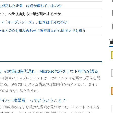
も成功した企業」は何が優れているのか
ュリティ」へ乗り換える企業が続出するのか
」×「オープンソース」、防御は十分なのか
ールと○○を組み合わせて政府職員から民間までを狙う
ィ対策は時代遅れ」Microsoftのクラウド担当が語る
キュリティ担当バイスプレジデントは、セキュリティを高める手法を間
語る。現在のITシステム構成や攻撃内容から考えると、ダイナ
どのような手法だろうか。
た「サイバー攻撃者」ってどういうこと？
に使ってEDRの検知をすり抜けた脅威が見つかった。スマートフォンを