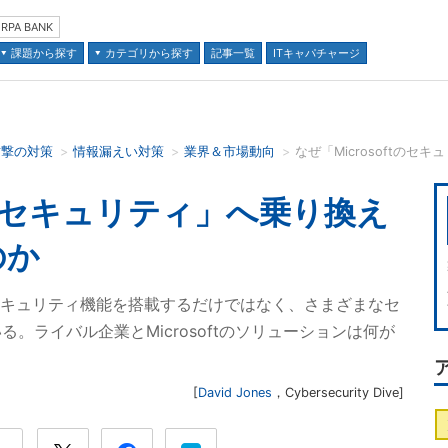
RPA BANK
課題から探す
カテゴリから探す
記事一覧
ITキャパチャージ
攻撃の対策
情報漏えい対策
業界＆市場動向
なぜ「Microsoftの
並び順：
ftのセキュリティ」へ乗り換え
のか
基本的なセキュリティ機能を搭載するだけではなく、さまざまなセ
。ライバル企業とMicrosoftのソリューションは何が
[
David Jones
，
Cybersecurity Dive
]