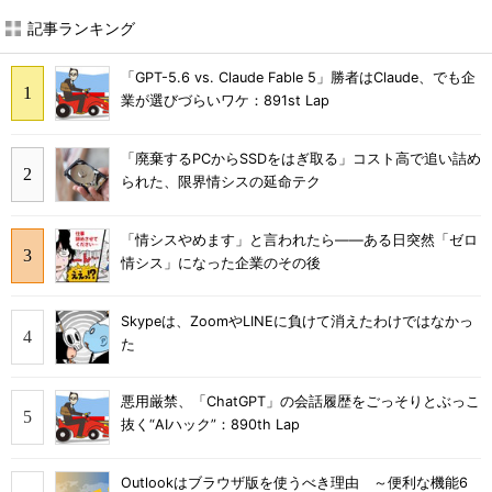
記事ランキング
「GPT-5.6 vs. Claude Fable 5」勝者はClaude、でも企
業が選びづらいワケ：891st Lap
「廃棄するPCからSSDをはぎ取る」コスト高で追い詰め
られた、限界情シスの延命テク
「情シスやめます」と言われたら――ある日突然「ゼロ
情シス」になった企業のその後
Skypeは、ZoomやLINEに負けて消えたわけではなかっ
た
悪用厳禁、「ChatGPT」の会話履歴をごっそりとぶっこ
抜く“AIハック”：890th Lap
Outlookはブラウザ版を使うべき理由 ～便利な機能6