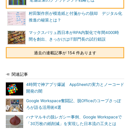
老舗企業のクラウドシフト戦略とは
村田製作所が模造紙と付箋からの脱却 デジタル化
推進の秘策とは？
マックスバリュ西日本がRPA内製化で年間4000時
間を創出、きっかけはIT部門長の試行錯誤
過去の連載記事が 154 件あります
関連記事
4時間で神アプリ爆誕 AppSheetの実力とノーコード
開発の闇
Google Workspace奮闘記、脱Officeのコープさっぽ
ろが語る活用術4選
ハナマルキの脱レガシー事例、Google Workspaceで
「30万枚の紙削減」を実現した日本流の工夫とは