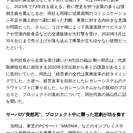
し、2023年で73年目を迎える。長い歴史を持つ企業の多くは慣
例主義を重んじるが、同社も同様に従業員間のコミュニケーショ
ン不足や属人的かつ勘に頼った判断、事業に対する内向きな意識
が問題だった。さらに、コロナ禍によって高速道路サービスエリ
アや空港内飲食店などの交通販路が大打撃を受け、2020年5月は
10％台にまで売り上げが落ち込んで事業が立ちゆかない状態だっ
たという。
先代社長から企業を受け継いだ4代目の福山 剛一郎氏は、代表
取締役社長に就任する2020年3月以前から多くの課題があること
に気付いていた。同氏は「経営者の交代は業務改革の好タイミン
グでした」と述べ、経営改革を目的としたレガシーシステムのク
ラウドシフトに乗り出した。レガシーシステムからの脱却のプロ
セスと、プロジェクトの進め方について、同社代表の福山氏に話
を聞いた。
サーバの“突然死”、プロジェクト中に襲った悲劇が功を奏す
当時は、東芝のPCサーバ「MAGNIA」などのオンプレミスサ
ーバと外部サーバを連携させて、物販やレストラン、サービスエ