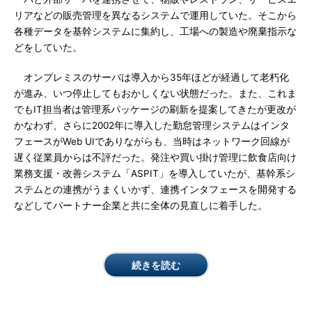
リアなどの販売管理を異なるシステムで運用していた。そこから
各種データを基幹システムに集約し、工場への製造や廃棄指示な
どをしていた。
オンプレミスのサーバは導入から35年ほどが経過して老朽化
が進み、いつ停止してもおかしくない状態だった。また、これま
でもIT担当者は管理系パッケージの刷新を提案してきたが更改が
かなわず、さらに2002年に導入した勤怠管理システムはインタ
フェースがWeb UIでありながらも、当時はネットワーク回線が
遅く従業員からは不評だった。発注や買い掛け管理に飲食店向け
業務支援・改善システム「ASPIT」を導入していたが、基幹系シ
ステムとの連携がうまくいかず、連携インタフェースを開発する
などしてパートナー企業と共に全体の見直しに着手した。
続きを読む