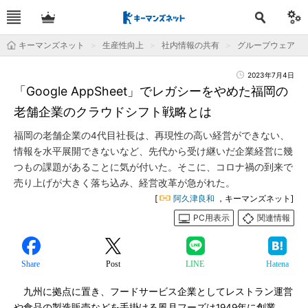
キーマンズネット
生産性向上
社内情報の共有
グループウェア
2023年7月4日
「Google AppSheet」でレガシーをやめた福岡の
老舗企業のクラウドシフト戦略とは
福岡の老舗企業の4代目社長は、再現性の高い経営ができない、
情報を水平展開できないなど、先代から受け継いだ企業経営に幾
つもの課題があることに気が付いた。そこに、コロナ禍の到来で
売り上げが大きく落ち込み、経営改革が急がれた。
[
阿久津良和
，キーマンズネット]
PC用表示
関連情報
Share
Post
LINE
Hatena
九州に拠点に置き、フードサービス企業としてレストラン運営
や食品の製造販売などを手掛ける風月フーズは1949年に創業