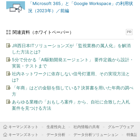
「Microsoft 365」と「Google Workspace」の利用状
況（2023年）／前編
関連資料（ホワイトペーパー）
PR
JR西日本ITソリューションズが「監視業務の属人化」を解消
した方法とは?
5分で分かる「AI駆動開発エージェント」 要件定義から設計・
実装・テストまで
社内ネットワークに依存しない信号灯運用、その実現方法と
は?
「年商」はどの金額を指している? 決算書を用いた年商の調べ
方
あらゆる業種の「おもしろ案件」から、自社に合致した入札
案件を見つける方法
キーマンズネット
生産性向上
社内情報の共有
グループウェア
キーマンズネット
データ分析
データ分析ソリューション
特集記