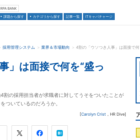
RPA BANK
課題から探す
カテゴリから探す
記事一覧
ITキャパチャージ
採用管理システム
業界＆市場動向
4割の「ウソつき人事」は面接で何
並び順：
事」は面接で何を“盛っ
4割の採用担当者が求職者に対してうそをついたことが
そをついているのだろうか。
[
Carolyn Crist
，
HR Dive
]