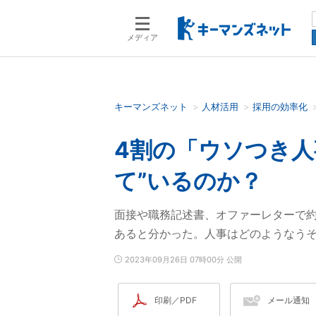
メディア
キーマンズネット
人材活用
採用の効率化
検索語を入力してください
4割の「ウソつき人
て”いるのか？
面接や職務記述書、オファーレターで約
あると分かった。人事はどのようなう
2023年09月26日 07時00分 公開
印刷／PDF
メール通知