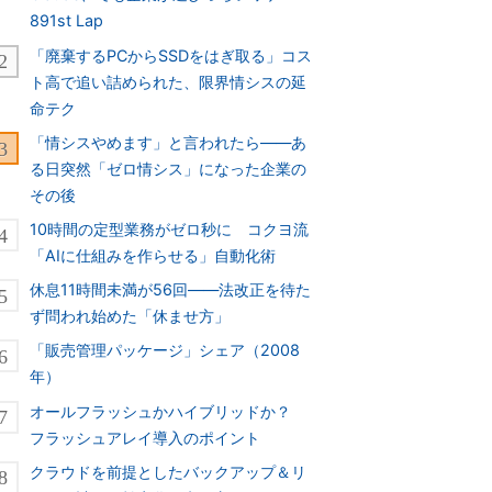
891st Lap
「廃棄するPCからSSDをはぎ取る」コス
ト高で追い詰められた、限界情シスの延
命テク
「情シスやめます」と言われたら――あ
る日突然「ゼロ情シス」になった企業の
その後
10時間の定型業務がゼロ秒に コクヨ流
「AIに仕組みを作らせる」自動化術
休息11時間未満が56回――法改正を待た
ず問われ始めた「休ませ方」
「販売管理パッケージ」シェア（2008
年）
オールフラッシュかハイブリッドか？
フラッシュアレイ導入のポイント
クラウドを前提としたバックアップ＆リ