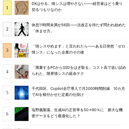
DXはやる、情シスは増やさない――経営者はどう乗り
切るつもりなのか
休息11時間未満が56回――法改正を待たず問われ始めた
「休ませ方」
「情シスやめます」と言われたら――ある日突然「ゼロ
情シス」になった企業のその後
「廃棄するPCからSSDをはぎ取る」コスト高で追い詰め
られた、限界情シスの延命テク
千代田区、Copilot全庁導入で月2000時間削減 10カ月
でAIを根付かせた定着の仕掛け
塩野義製薬、生成AIの正答率を50→90％に 膨大な機
密データをどう最適化した？