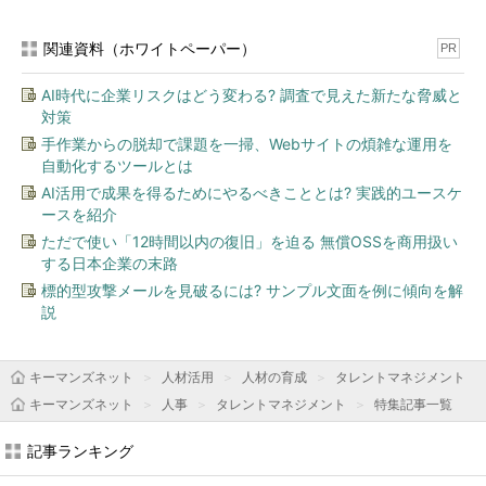
関連資料（ホワイトペーパー）
PR
AI時代に企業リスクはどう変わる? 調査で見えた新たな脅威と
対策
手作業からの脱却で課題を一掃、Webサイトの煩雑な運用を
自動化するツールとは
AI活用で成果を得るためにやるべきこととは? 実践的ユースケ
ースを紹介
ただで使い「12時間以内の復旧」を迫る 無償OSSを商用扱い
する日本企業の末路
標的型攻撃メールを見破るには? サンプル文面を例に傾向を解
説
キーマンズネット
人材活用
人材の育成
タレントマネジメント
キーマンズネット
人事
タレントマネジメント
特集記事一覧
記事ランキング