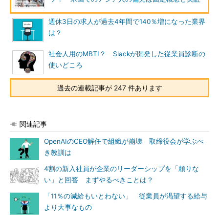
週休3日の求人が過去4年間で140％増になった業界
は？
社会人用のMBTI？ Slackが開発した従業員診断の
使いどころ
過去の連載記事が 247 件あります
関連記事
OpenAIのCEO解任で組織が崩壊 取締役会が学ぶべ
き教訓は
4割の新入社員が企業のリーダーシップを「頼りな
い」と回答 まずやるべきことは？
「11％の減給もいとわない」 従業員が渇望する給与
より大事なもの