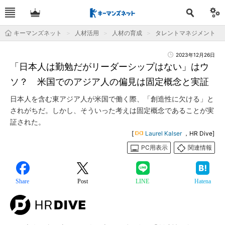
キーマンズネット
人材活用
人材の育成
タレントマネジメント
2023年12月26日
「日本人は勤勉だがリーダーシップはない」はウ
ソ？ 米国でのアジア人の偏見は固定概念と実証
日本人を含む東アジア人が米国で働く際、「創造性に欠ける」と
されがちだ。しかし、そういった考えは固定概念であることが実
証された。
[
Laurel Kalser
，HR Dive]
PC用表示
関連情報
Share
Post
LINE
Hatena