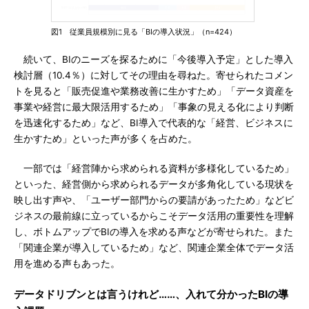
図1 従業員規模別に見る「BIの導入状況」（n=424）
続いて、BIのニーズを探るために「今後導入予定」とした導入
検討層（10.4％）に対してその理由を尋ねた。寄せられたコメン
トを見ると「販売促進や業務改善に生かすため」「データ資産を
事業や経営に最大限活用するため」「事象の見える化により判断
を迅速化するため」など、BI導入で代表的な「経営、ビジネスに
生かすため」といった声が多くを占めた。
一部では「経営陣から求められる資料が多様化しているため」
といった、経営側から求められるデータが多角化している現状を
映し出す声や、「ユーザー部門からの要請があったため」などビ
ジネスの最前線に立っているからこそデータ活用の重要性を理解
し、ボトムアップでBIの導入を求める声などが寄せられた。また
「関連企業が導入しているため」など、関連企業全体でデータ活
用を進める声もあった。
データドリブンとは言うけれど……、入れて分かったBIの導