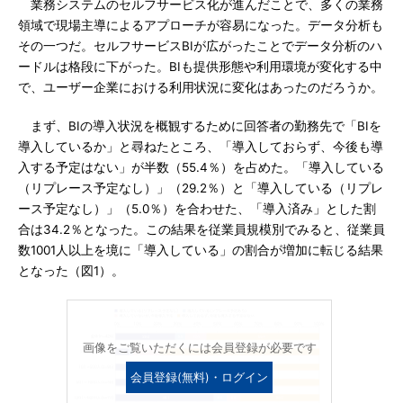
業務システムのセルフサービス化が進んだことで、多くの業務
領域で現場主導によるアプローチが容易になった。データ分析も
その一つだ。セルフサービスBIが広がったことでデータ分析のハ
ードルは格段に下がった。BIも提供形態や利用環境が変化する中
で、ユーザー企業における利用状況に変化はあったのだろうか。
まず、BIの導入状況を概観するために回答者の勤務先で「BIを
導入しているか」と尋ねたところ、「導入しておらず、今後も導
入する予定はない」が半数（55.4％）を占めた。「導入している
（リプレース予定なし）」（29.2％）と「導入している（リプレ
ース予定なし）」（5.0％）を合わせた、「導入済み」とした割
合は34.2％となった。この結果を従業員規模別でみると、従業員
数1001人以上を境に「導入している」の割合が増加に転じる結果
となった（図1）。
画像をご覧いただくには会員登録が必要です
会員登録(無料)・ログイン