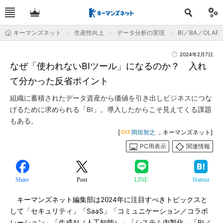
キーマンズネット
生産性向上
データ分析の実現
BI／BA／OLAP
2024年2月7日
なぜ「使われないBIツール」になるのか？ 入れ
て分かった反省ポイント
組織に蓄積されたデータ資産から価値を引き出しビジネスにつな
げるために求められる「BI」。導入したからこそ見えてくる課題
もある。
[
岡垣智之
，キーマンズネット]
PC用表示
関連情報
Share
Post
LINE
Hatena
キーマンズネット編集部は2024年に注目すべきトピックスと
して「セキュリティ」「SaaS」「コミュニケーション／コラボ
レーション」「生成AI（人工知能）」「システム内製化」「BI／