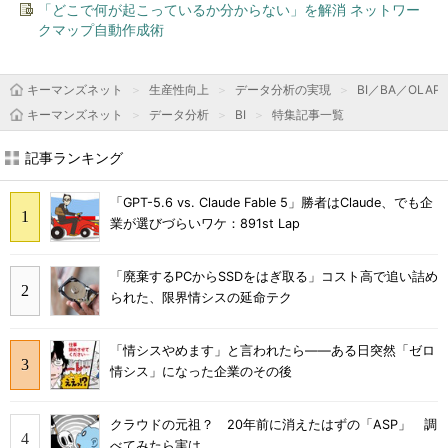
「どこで何が起こっているか分からない」を解消 ネットワー
クマップ自動作成術
キーマンズネット
生産性向上
データ分析の実現
BI／BA／OLAP
キーマンズネット
データ分析
BI
特集記事一覧
記事ランキング
「GPT-5.6 vs. Claude Fable 5」勝者はClaude、でも企
業が選びづらいワケ：891st Lap
「廃棄するPCからSSDをはぎ取る」コスト高で追い詰め
られた、限界情シスの延命テク
「情シスやめます」と言われたら――ある日突然「ゼロ
情シス」になった企業のその後
クラウドの元祖？ 20年前に消えたはずの「ASP」 調
べてみたら実は……