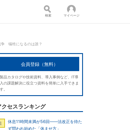
検索
マイページ
戦争 犠牲になるのは誰？
コンテンツ：
会員登録（無料）
製品カタログや技術資料、導入事例など、IT導
入の課題解決に役立つ資料を簡単に入手できま
す。
アクセスランキング
休息11時間未満が56回――法改正を待た
ず問われ始めた「休ませ方」