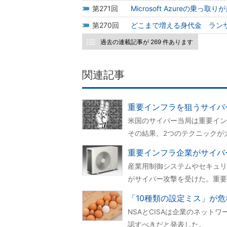
271
Microsoft Azureの乗っ
270
どこまで増える身代金 ランサ
過去の連載記事が 269 件あります
関連記事
重要インフラを狙うサイバ
米国のサイバー当局は重要イン
その結果、2つのテクニックが
重要インフラ企業がサイバ
産業用制御システムやセキュリ
がサイバー攻撃を受けた。重要
「10種類の設定ミス」が
NSAとCISAは企業のネット
認すべきだと発表した。