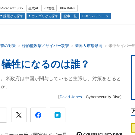
Microsoft 365
生成AI
PC管理
RPA BANK
課題から探す
カテゴリから探す
記事一覧
ITキャパチャージ
攻撃の対策
標的型攻撃／サイバー攻撃
業界＆市場動向
米中サイバー
並び順：
 犠牲になるのは誰？
る。米政府は中国が関与していると主張し、対策をとると
うか。
[
David Jones
，
Cybersecurity Dive
]
ー・コーカー氏（国家サイバー長