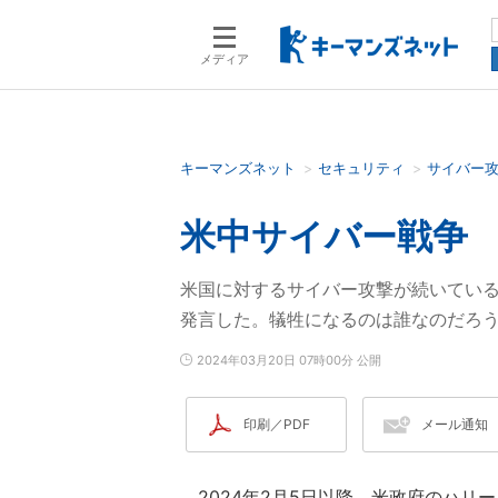
メディア
キーマンズネット
セキュリティ
サイバー
検索語を入力してください
米中サイバー戦争
米国に対するサイバー攻撃が続いてい
発言した。犠牲になるのは誰なのだろ
2024年03月20日 07時00分 公開
印刷／PDF
メール通知
2024年2月5日以降、米政府のハリ