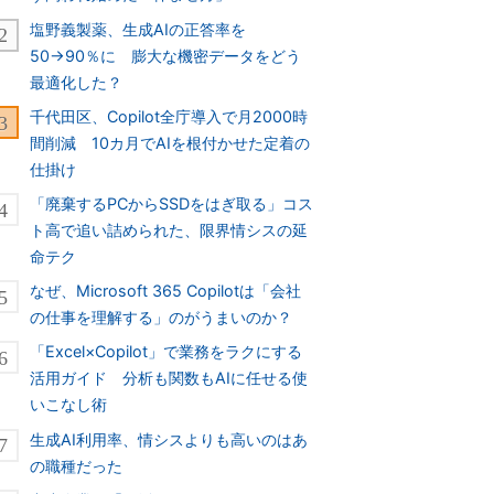
塩野義製薬、生成AIの正答率を
50→90％に 膨大な機密データをどう
最適化した？
千代田区、Copilot全庁導入で月2000時
間削減 10カ月でAIを根付かせた定着の
仕掛け
「廃棄するPCからSSDをはぎ取る」コス
ト高で追い詰められた、限界情シスの延
命テク
なぜ、Microsoft 365 Copilotは「会社
の仕事を理解する」のがうまいのか？
「Excel×Copilot」で業務をラクにする
活用ガイド 分析も関数もAIに任せる使
いこなし術
生成AI利用率、情シスよりも高いのはあ
の職種だった