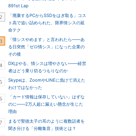
891st Lap
「廃棄するPCからSSDをはぎ取る」コス
ト高で追い詰められた、限界情シスの延
命テク
「情シスやめます」と言われたら――あ
る日突然「ゼロ情シス」になった企業の
その後
DXはやる、情シスは増やさない――経営
者はどう乗り切るつもりなのか
Skypeは、ZoomやLINEに負けて消えた
わけではなかった
「カード情報は保存していない」はずな
のに――2万人超に漏えい懸念が生じた
理由
まるで聖徳太子の耳のように複数話者を
聞き分ける「分離集音」技術とは？