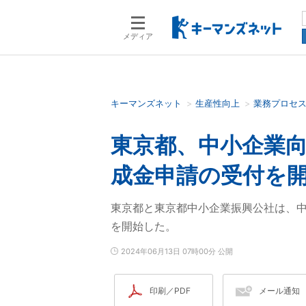
メディア
キーマンズネット
生産性向上
業務プロセ
検索語を入力してください
東京都、中小企業
成金申請の受付を
東京都と東京都中小企業振興公社は、
を開始した。
2024年06月13日 07時00分 公開
印刷／PDF
メール通知