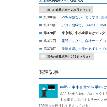
次回の掲載をメールで受け取る
新しい連載記事が 299 件あります
380
VPNが危ない どうすれば新
379
アジア地域で、Teams、OneDriv
378
東京都、中小企業向けデジタ
377
電通デジタル、自社サービスにGP
376
業績好調な企業が必ずやって
過去の連載記事が 375 件あります
関連記事
中堅・中小企業でも手軽にでき
SAP S4/HANAのプロジ
トを事前に明示するサービスが
ERP導入を後押しするとしている。