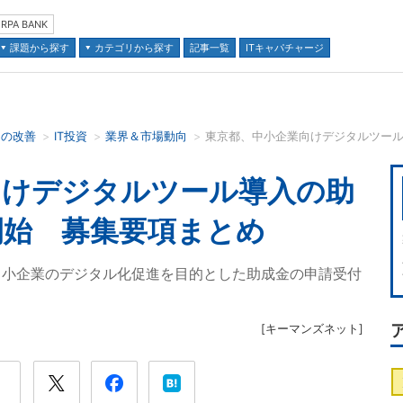
RPA BANK
課題から探す
カテゴリから探す
記事一覧
ITキャパチャージ
スの改善
IT投資
業界＆市場動向
並び順：
向けデジタルツール導入の助
開始 募集要項まとめ
中小企業のデジタル化促進を目的とした助成金の申請受付
[
キーマンズネット
]