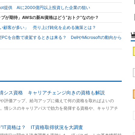
opilot提供 AIに2000億円以上投資した企業の狙い
ップが期待」AWSの新AI資格はどう“おトク”なのか？
せてない顧客が多い」 売り上げ鈍化を止める施策とは？
PCを台数で凌駕するときは来る？ DellやMicrosoftの動向から
情シス資格 キャリアチェンジ向きの資格も解説
や評価アップ、給与アップに備えて何の資格を取ればよいの
。情シスのキャリアパスで効力を発揮する資格や、キャリアチ
”IT資格は？ IT資格取得状況を大調査