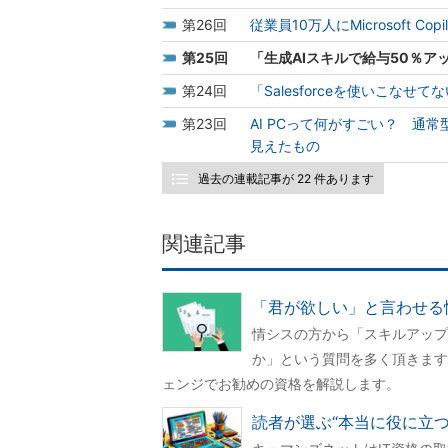
26
従業員10万人にMicrosoft C
25
「生成AIスキルで給与50％ア
24
「Salesforceを使いこな
23
AI PCって何がすごい？ 通常型
見えたもの
過去の連載記事が 22 件あります
関連記事
「君が欲しい」と言わせる
情シスの方から「スキルアップ
か」という質問を多く頂きます
ェンジでお勧めの資格を解説します。
読者が選ぶ“本当に役に立つ