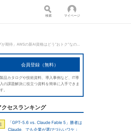
検索
マイページ
「生成AIスキルで給与50％アップが期待」AWSの新AI資格はどう“おトク”なのか？
コンテンツ：
会員登録（無料）
製品カタログや技術資料、導入事例など、IT導
入の課題解決に役立つ資料を簡単に入手できま
す。
アクセスランキング
「GPT-5.6 vs. Claude Fable 5」勝者は
Claude、でも企業が選びづらいワケ：