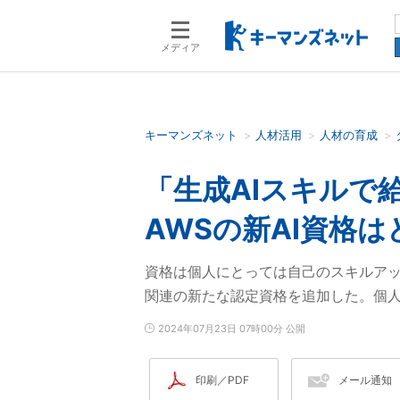
メディア
キーマンズネット
人材活用
人材の育成
検索語を入力してください
「生成AIスキルで
AWSの新AI資格は
資格は個人にとっては自己のスキルアッ
関連の新たな認定資格を追加した。個
2024年07月23日 07時00分 公開
印刷／PDF
メール通知