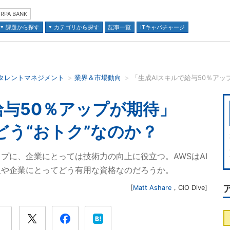
RPA BANK
課題から探す
カテゴリから探す
記事一覧
ITキャパチャージ
タレントマネジメント
業界＆市場動向
並び順：
給与50％アップが期待」
どう“おトク”なのか？
プに、企業にとっては技術力の向上に役立つ。AWSはAI
人や企業にとってどう有用な資格なのだろうか。
[
Matt Ashare
，
CIO Dive
]