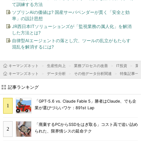
て訓練する方法
ソブリンAIの価値は? 国産サーバベンダーが貫く「安全と効
率」の設計思想
JR西日本ITソリューションズが「監視業務の属人化」を解消
した方法とは?
自律型AIエージェントの落とし穴、ツールの乱立がもたらす
混乱を解消するには?
キーマンズネット
生産性向上
業務プロセスの改善
IT投資
業
キーマンズネット
データ分析
その他データ分析関連
特集記事一
記事ランキング
「GPT-5.6 vs. Claude Fable 5」勝者はClaude、でも企
業が選びづらいワケ：891st Lap
「廃棄するPCからSSDをはぎ取る」コスト高で追い詰め
られた、限界情シスの延命テク