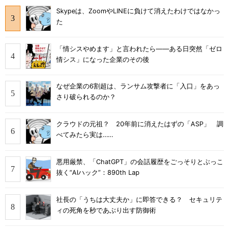
Skypeは、ZoomやLINEに負けて消えたわけではなかっ
た
「情シスやめます」と言われたら――ある日突然「ゼロ
情シス」になった企業のその後
なぜ企業の6割超は、ランサム攻撃者に「入口」をあっ
さり破られるのか？
クラウドの元祖？ 20年前に消えたはずの「ASP」 調
べてみたら実は……
悪用厳禁、「ChatGPT」の会話履歴をごっそりとぶっこ
抜く“AIハック”：890th Lap
社長の「うちは大丈夫か」に即答できる？ セキュリテ
ィの死角を秒であぶり出す防御術