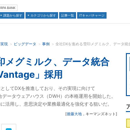
RPA BANK
課題から探す
カテゴリから探す
記事一覧
ITキャパチャージ
の実現
ビッグデータ
事例
全社DXを進める雪印メグミルク、データ統合基盤に
並び順：
印メグミルク、データ統合
Vantage」採用
としてDXを推進しており、その実現に向けて
とした統合データウェアハウス（DWH）の本格運用を開始した。
的に活用し、意思決定や業務最適化を強化する狙いだ。
[
後藤大地
，
キーマンズネット
]