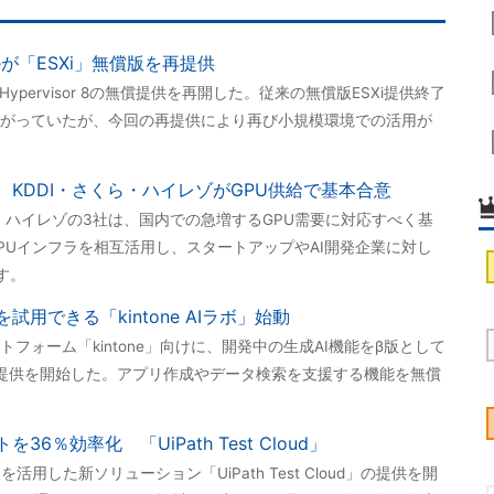
eが「ESXi」無償版を再提供
here Hypervisor 8の無償提供を再開した。従来の無償版ESXi提供終了
がっていたが、今回の再提供により再び小規模環境での活用が
 KDDI・さくら・ハイレゾがGPU供給で基本合意
I、ハイレゾの3社は、国内での急増するGPU需要に対応すべく基
PUインフラを相互活用し、スタートアップやAI開発企業に対し
す。
試用できる「kintone AIラボ」始動
フォーム「kintone」向けに、開発中の生成AI機能をβ版として
ラボ」の提供を開始した。アプリ作成やデータ検索を支援する機能を無償
6％効率化 「UiPath Test Cloud」
ントを活用した新ソリューション「UiPath Test Cloud」の提供を開