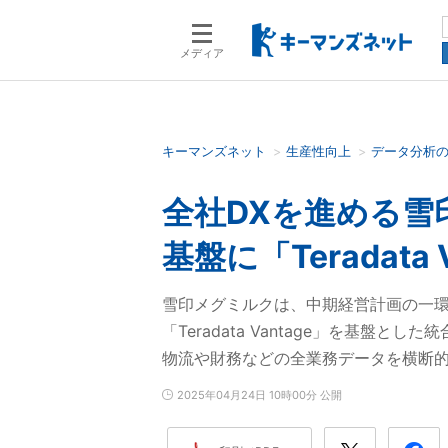
メディア
キーマンズネット
生産性向上
データ分析
検索語を入力してください
全社DXを進める雪
基盤に「Teradata 
雪印メグミルクは、中期経営計画の一環
「Teradata Vantage」を基盤
物流や財務などの全業務データを横断
2025年04月24日 10時00分 公開