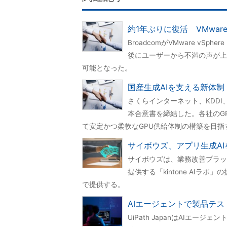
約1年ぶりに復活 VMwar
BroadcomがVMware vSp
後にユーザーから不満の声が上
可能となった。
国産生成AIを支える新体制
さくらインターネット、KDD
本合意書を締結した。各社のG
て安定かつ柔軟なGPU供給体制の構築を目指
サイボウズ、アプリ生成AIを
サイボウズは、業務改善プラット
提供する「kintone AI
で提供する。
AIエージェントで製品テストを3
UiPath JapanはAIエージェ