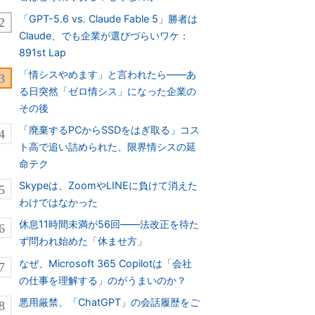
「GPT-5.6 vs. Claude Fable 5」勝者は
Claude、でも企業が選びづらいワケ：
891st Lap
「情シスやめます」と言われたら――あ
る日突然「ゼロ情シス」になった企業の
その後
「廃棄するPCからSSDをはぎ取る」コス
ト高で追い詰められた、限界情シスの延
命テク
Skypeは、ZoomやLINEに負けて消えた
わけではなかった
休息11時間未満が56回――法改正を待た
ず問われ始めた「休ませ方」
なぜ、Microsoft 365 Copilotは「会社
の仕事を理解する」のがうまいのか？
悪用厳禁、「ChatGPT」の会話履歴をご