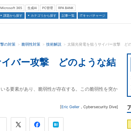
Microsoft 365
生成AI
PC管理
RPA BANK
課題から探す
カテゴリから探す
記事一覧
ITキャパチャージ
攻撃の対策
脆弱性対策
技術解説
太陽光発電を狙うサイバー攻撃 ど
並び順：
サイバー攻撃 どのような結
ている要素があり、脆弱性が存在する。この脆弱性を突か
[
Eric Geller
，
Cybersecurity Dive
]