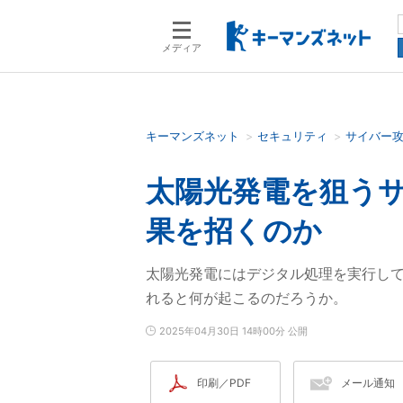
メディア
キーマンズネット
セキュリティ
サイバー
検索語を入力してください
太陽光発電を狙う
果を招くのか
太陽光発電にはデジタル処理を実行し
れると何が起こるのだろうか。
2025年04月30日 14時00分 公開
印刷／PDF
メール通知