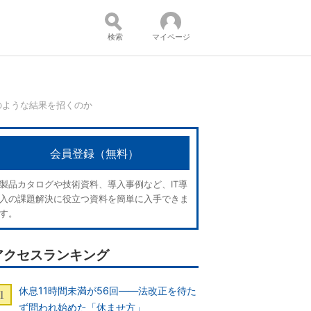
検索
マイページ
のような結果を招くのか
コンテンツ：
会員登録（無料）
製品カタログや技術資料、導入事例など、IT導
入の課題解決に役立つ資料を簡単に入手できま
す。
アクセスランキング
休息11時間未満が56回――法改正を待た
ず問われ始めた「休ませ方」