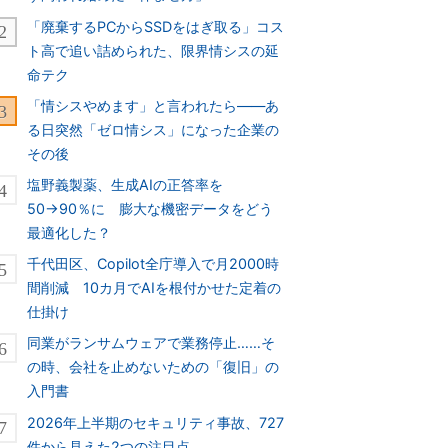
「廃棄するPCからSSDをはぎ取る」コス
ト高で追い詰められた、限界情シスの延
命テク
「情シスやめます」と言われたら――あ
る日突然「ゼロ情シス」になった企業の
その後
塩野義製薬、生成AIの正答率を
50→90％に 膨大な機密データをどう
最適化した？
千代田区、Copilot全庁導入で月2000時
間削減 10カ月でAIを根付かせた定着の
仕掛け
同業がランサムウェアで業務停止……そ
の時、会社を止めないための「復旧」の
入門書
2026年上半期のセキュリティ事故、727
件から見えた2つの注目点