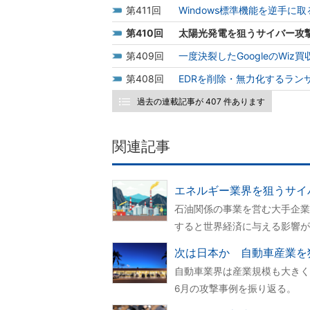
411
Windows標準機能を逆手
410
太陽光発電を狙うサイバー攻
409
一度決裂したGoogleのWi
408
EDRを削除・無力化するラン
過去の連載記事が 407 件あります
関連記事
エネルギー業界を狙うサイ
石油関係の事業を営む大手企業
すると世界経済に与える影響が
次は日本か 自動車産業を
自動車業界は産業規模も大きく
6月の攻撃事例を振り返る。