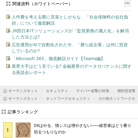
関連資料（ホワイトペーパー）
PR
人件費を考える際に見落としがちな、「社会保険料の会社負
担」について徹底解説
JR西日本ITソリューションズが「監視業務の属人化」を解消
した方法とは?
広告運用がAIで自動化された今、「勝ち組企業」は何に投資
しているのか?
「Microsoft 365」徹底解説ガイド【Teams編】
業界大手はどう見ている? 金融業界のデータガバナンスに関す
る座談会レポート
キーマンズネット
セキュリティ
サイバー攻撃の対策
標的型攻撃
キーマンズネット
ネットワークセキュリティ
その他ネットワークセ
記事ランキング
DXはやる、情シスは増やさない――経営者はどう乗り
切るつもりなのか