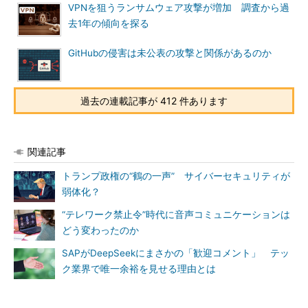
VPNを狙うランサムウェア攻撃が増加 調査から過
去1年の傾向を探る
GitHubの侵害は未公表の攻撃と関係があるのか
過去の連載記事が 412 件あります
関連記事
トランプ政権の“鶴の一声” サイバーセキュリティが
弱体化？
“テレワーク禁止令”時代に音声コミュニケーションは
どう変わったのか
SAPがDeepSeekにまさかの「歓迎コメント」 テッ
ク業界で唯一余裕を見せる理由とは