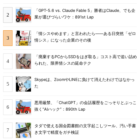
「GPT-5.6 vs. Claude Fable 5」勝者はClaude、でも企
業が選びづらいワケ：891st Lap
「情シスやめます」と言われたら――ある日突然「ゼロ
情シス」になった企業のその後
「廃棄するPCからSSDをはぎ取る」コスト高で追い詰め
られた、限界情シスの延命テク
Skypeは、ZoomやLINEに負けて消えたわけではなかっ
た
悪用厳禁、「ChatGPT」の会話履歴をごっそりとぶっこ
抜く“AIハック”：890th Lap
タダで使える国会図書館の文字起こしツール、汚い手書
き文字で精度をガチ検証