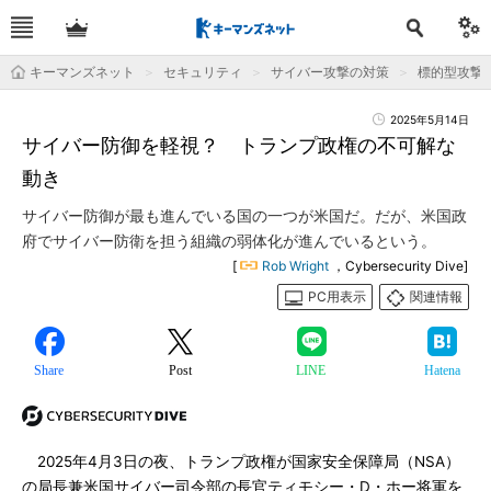
キーマンズネット
セキュリティ
サイバー攻撃の対策
標的型攻撃
2025年5月14日
サイバー防御を軽視？ トランプ政権の不可解な
動き
サイバー防御が最も進んでいる国の一つが米国だ。だが、米国政
府でサイバー防衛を担う組織の弱体化が進んでいるという。
[
Rob Wright
，Cybersecurity Dive]
PC用表示
関連情報
Share
Post
LINE
Hatena
2025年4月3日の夜、トランプ政権が国家安全保障局（NSA）
の局長兼米国サイバー司令部の長官ティモシー・D・ホー将軍を