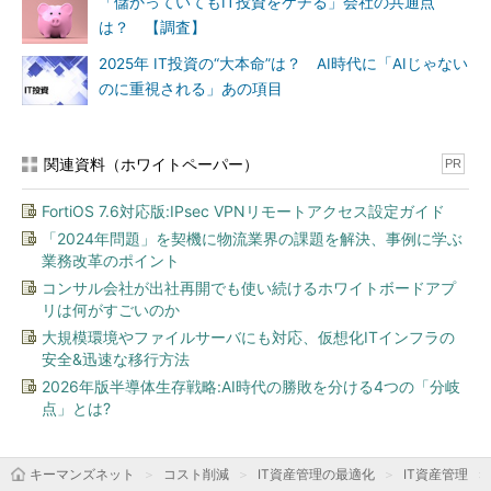
「儲かっていてもIT投資をケチる」会社の共通点
は？ 【調査】
2025年 IT投資の“大本命”は？ AI時代に「AIじゃない
のに重視される」あの項目
関連資料（ホワイトペーパー）
PR
FortiOS 7.6対応版:IPsec VPNリモートアクセス設定ガイド
「2024年問題」を契機に物流業界の課題を解決、事例に学ぶ
業務改革のポイント
コンサル会社が出社再開でも使い続けるホワイトボードアプ
リは何がすごいのか
大規模環境やファイルサーバにも対応、仮想化ITインフラの
安全&迅速な移行方法
2026年版半導体生存戦略:AI時代の勝敗を分ける4つの「分岐
点」とは?
キーマンズネット
コスト削減
IT資産管理の最適化
IT資産管理