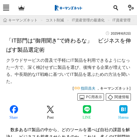
キーマンズネット
コスト削減
IT資産管理の最適化
IT資産管理
2025年6月2日
「IT部門は“御用聞き”で終わるな」 ビジネスを伸
ばす製品選定術
クラウドサービスの普及で手軽にIT製品を利用できるようになっ
た一方で、深く検討せずに製品を選び、後悔する企業が増えてい
る。中長期的なIT戦略に基づいてIT製品を選ぶための方法を聞い
た。
[
指田昌夫
，キーマンズネット]
PC用表示
関連情報
Share
Post
LINE
Hatena
数多あるIT製品の中から、どのツールを選べば自社の課題を解
決し、ビジネスを前進させられるのか。これは、多くのIT部門担