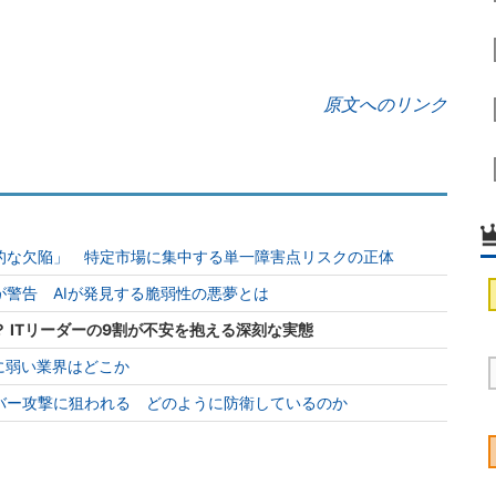
原文へのリンク
的な欠陥」 特定市場に集中する単一障害点リスクの正体
警告 AIが発見する脆弱性の悪夢とは
？ ITリーダーの9割が不安を抱える深刻な実態
に弱い業界はどこか
バー攻撃に狙われる どのように防衛しているのか