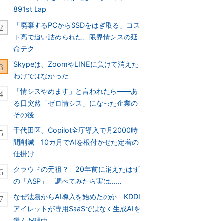
891st Lap
「廃棄するPCからSSDをはぎ取る」コス
ト高で追い詰められた、限界情シスの延
命テク
Skypeは、ZoomやLINEに負けて消えた
わけではなかった
「情シスやめます」と言われたら――あ
る日突然「ゼロ情シス」になった企業の
その後
千代田区、Copilot全庁導入で月2000時
間削減 10カ月でAIを根付かせた定着の
仕掛け
クラウドの元祖？ 20年前に消えたはず
の「ASP」 調べてみたら実は……
なぜ法務からAI導入を始めたのか KDDI
アイレットが専用SaaSではなく生成AIを
選んだ理由