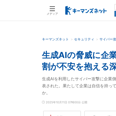
メディア
キーマンズネット
セキュリティ
サイバー
検索語を入力してください
生成AIの脅威に企業
割が不安を抱える
生成AIを利用したサイバー攻撃に企業
表された。果たして企業は自信を持っ
か。
2025年10月11日 07時00分 公開