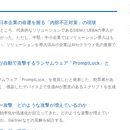
日本企業の命運を握る「内部不正対策」の現状
ころ、代表的なソリューションであるSIEMとUEBAの導入が
かった。ただし、中堅・中小企業ではソリューション導入はも
い。ソリューションを導入済みの企業はAIやクラウド化の進展で
自動で攻撃するランサムウェア「PromptLock」と
サムウェア「PromptLock」を発見したと発表した。犯罪者があ
く、感染したデバイス上で生成AIが悪意のあるスクリプトを生成
バー攻撃 どのような攻撃が増えているのか
の効率化や迅速化が目立ってきた。どのような攻撃が増えてい
。Gartnerなどの見解を紹介する。