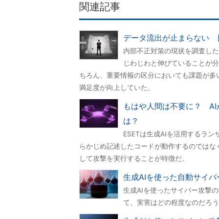
関連記事
データ流出が止まらない 
内部不正対策の現状を調査したと
じわじわと伸びていることが分
ちろん、重要情報の区分においても課題が多
満足度が向上していた。
もはや人間は不要に？ AIが
は？
ESETは生成AIを活用するラン
らかじめ記述したコードが動作するのではな
して攻撃を実行することが特徴だ。
生成AIを使った自動サイ
生成AIを使ったサイバー攻撃
て、実害はどの程度なのだろうか