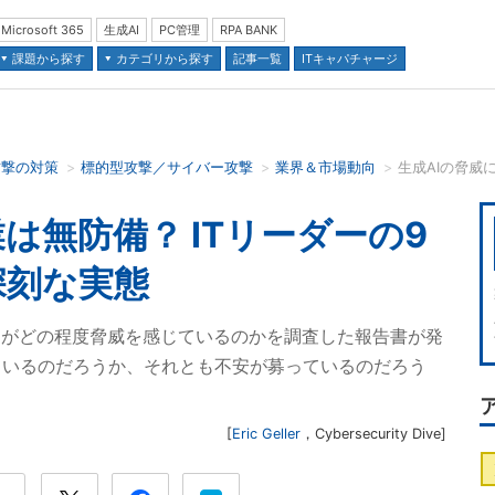
Microsoft 365
生成AI
PC管理
RPA BANK
課題から探す
カテゴリから探す
記事一覧
ITキャパチャージ
攻撃の対策
標的型攻撃／サイバー攻撃
業界＆市場動向
並び順：
は無防備？ ITリーダーの9
深刻な実態
側がどの程度脅威を感じているのかを調査した報告書が発
ているのだろうか、それとも不安が募っているのだろう
[
Eric Geller
，
Cybersecurity Dive
]