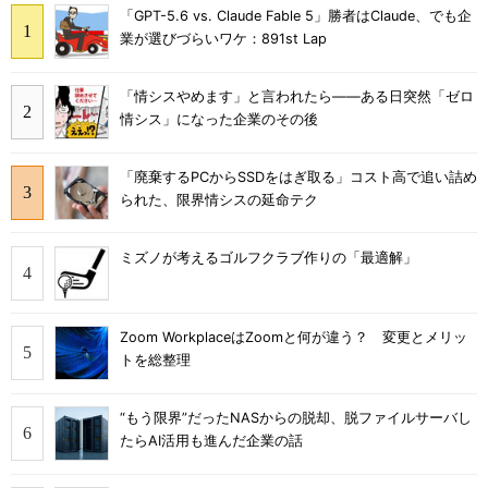
「GPT-5.6 vs. Claude Fable 5」勝者はClaude、でも企
業が選びづらいワケ：891st Lap
「情シスやめます」と言われたら――ある日突然「ゼロ
情シス」になった企業のその後
「廃棄するPCからSSDをはぎ取る」コスト高で追い詰め
られた、限界情シスの延命テク
ミズノが考えるゴルフクラブ作りの「最適解」
Zoom WorkplaceはZoomと何が違う？ 変更とメリッ
トを総整理
“もう限界”だったNASからの脱却、脱ファイルサーバし
たらAI活用も進んだ企業の話