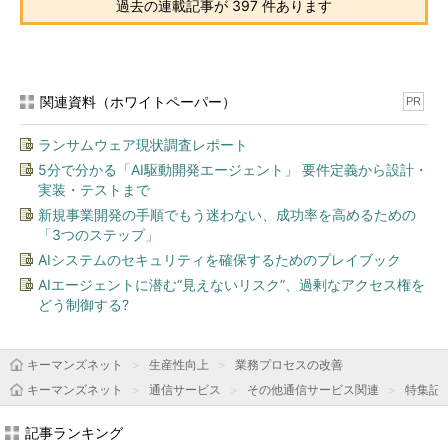
過去の連載記事が 397 件あります
関連資料（ホワイトペーパー）
PR
ランサムウェア現状調査レポート
5分で分かる「AI駆動開発エージェント」 要件定義から設計・
実装・テストまで
新規事業開発の手順でもう迷わない、成功率を高めるための
「3つのステップ」
AIシステムのセキュリティを確保するためのプレイブック
AIエージェントに潜む“見えないリスク”、過剰なアクセス権を
どう制御する?
キーマンズネット
生産性向上
業務プロセスの改善
キーマンズネット
通信サービス
その他通信サービス関連
特集記
記事ランキング