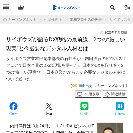
キーマンズネット
生産性向上
業務プロセスの改善
サイボウズが
2025年11月13日
サイボウズが語るDX戦略の最前線、2つの“厳しい
現実”と今必要なデジタル人材とは
サイボウズ営業本部副本部長の石井氏が、内田洋行のビジネスIT
フェアで日本企業のDXの現状を語った。日本のDXを取り巻く2
つの“厳しい現実”と、日本企業だからこそ必要なデジタル人材に
ついて述べた。
[
南出浩史
，キーマンズネット]
PC用表示
関連情報
Share
Post
LINE
Hatena
内田洋行は10月24日、「UCHIDA ビジネスIT
フェア2025 in TOKYO」を開催した。会場で行