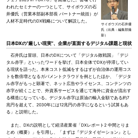
われたセミナーの一つとして、サイボウズの石
井優氏（営業本部副本部長 パートナー統括）が
人材不足時代のDX戦略について解説した。
サイボウズの石井優
氏（出典：編集部撮
影）
日本DXの“厳しい現実”、企業が直面するデジタル課題と現状
石井氏は冒頭、日本のDXについて「デジタル敗戦国」「デジ
タル赤字」といったワードを挙げ、日本全体でDXが停滞してい
る現状を語った。本来コスト低減をするはずが自治体の運用コス
トを数倍増となるガバメントクラウドを例としたほか、「デジタ
ル赤字がもっと顕著で、ネット広告やライセンス、コンテンツの
赤字が続くことで、外資系サービスを通じて海外に資金が流出す
る構造になっている。デジタル赤字は原油の輸入金額である約7
兆円を超えて、2030年には12兆円の赤字になるという試算もあ
る」と説明した。
また、DXの説明として経済産業省「DXレポート2 中間とりま
とめ（概要）」を引用し、「まずは『デジタイゼーション』とし