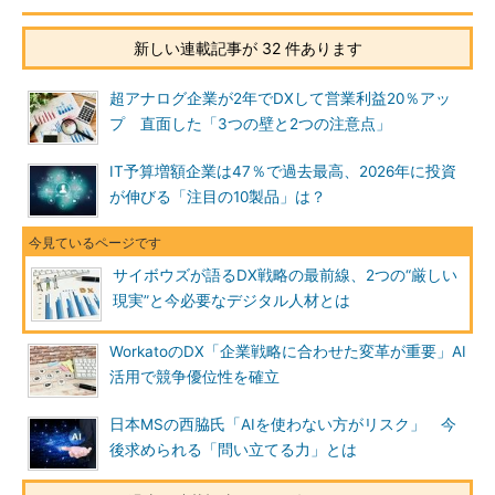
新しい連載記事が 32 件あります
超アナログ企業が2年でDXして営業利益20％アッ
プ 直面した「3つの壁と2つの注意点」
IT予算増額企業は47％で過去最高、2026年に投資
が伸びる「注目の10製品」は？
サイボウズが語るDX戦略の最前線、2つの“厳しい
現実”と今必要なデジタル人材とは
WorkatoのDX「企業戦略に合わせた変革が重要」AI
活用で競争優位性を確立
日本MSの西脇氏「AIを使わない方がリスク」 今
後求められる「問い立てる力」とは