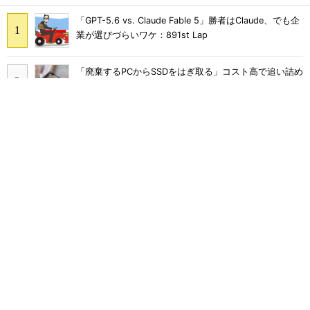
「GPT-5.6 vs. Claude Fable 5」勝者はClaude、でも企
業が選びづらいワケ：891st Lap
「廃棄するPCからSSDをはぎ取る」コスト高で追い詰め
られた、限界情シスの延命テク
「情シスやめます」と言われたら――ある日突然「ゼロ
情シス」になった企業のその後
クラウドの元祖？ 20年前に消えたはずの「ASP」 調
べてみたら実は……
「販売管理パッケージ」シェア（2008年）
「オーダーメイド型ホスティング」シェア（2010年
度）