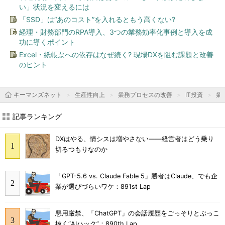
い」状況を変えるには
「SSD」は“あのコスト”を入れるともう高くない?
経理・財務部門のRPA導入、3つの業務効率化事例と導入を成
功に導くポイント
Excel・紙帳票への依存はなぜ続く? 現場DXを阻む課題と改善
のヒント
キーマンズネット
生産性向上
業務プロセスの改善
IT投資
業
記事ランキング
DXはやる、情シスは増やさない――経営者はどう乗り
切るつもりなのか
「GPT-5.6 vs. Claude Fable 5」勝者はClaude、でも企
業が選びづらいワケ：891st Lap
悪用厳禁、「ChatGPT」の会話履歴をごっそりとぶっこ
抜く“AIハック”：890th Lap