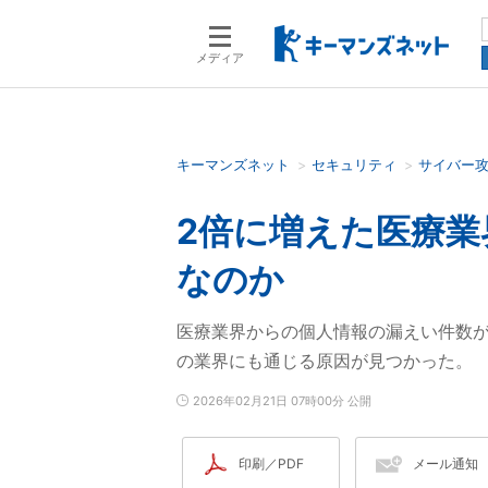
メディア
キーマンズネット
セキュリティ
サイバー
検索語を入力してください
2倍に増えた医療業
なのか
医療業界からの個人情報の漏えい件数
の業界にも通じる原因が見つかった。
2026年02月21日 07時00分 公開
印刷／PDF
メール通知