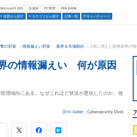
Microsoft 365
生成AI
PC管理
RPA BANK
課題から探す
カテゴリから探す
記事一覧
ITキャパチャージ
攻撃の対策
情報漏えい対策
業界＆市場動向
2倍に増えた医療業界の
並び順：
界の情報漏えい 何が原因
が倍増傾向にある。なぜこれほど状況が悪化したのか。他
[
Eric Geller
，
Cybersecurity Dive
]