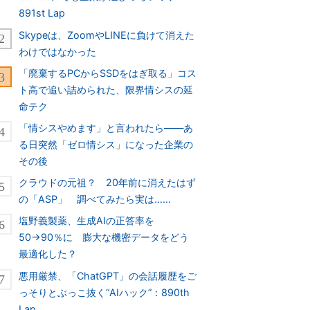
891st Lap
Skypeは、ZoomやLINEに負けて消えた
わけではなかった
「廃棄するPCからSSDをはぎ取る」コス
ト高で追い詰められた、限界情シスの延
命テク
「情シスやめます」と言われたら――あ
る日突然「ゼロ情シス」になった企業の
その後
クラウドの元祖？ 20年前に消えたはず
の「ASP」 調べてみたら実は……
塩野義製薬、生成AIの正答率を
50→90％に 膨大な機密データをどう
最適化した？
悪用厳禁、「ChatGPT」の会話履歴をご
っそりとぶっこ抜く“AIハック”：890th
Lap