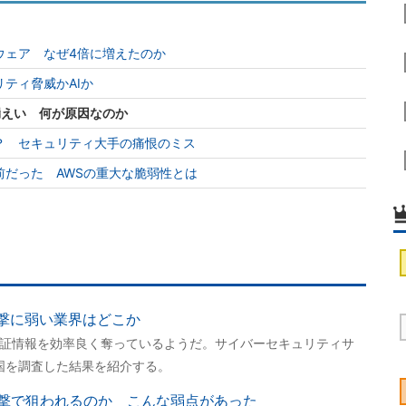
ウェア なぜ4倍に増えたのか
ティ脅威かAIか
漏えい 何が原因なのか
？ セキュリティ大手の痛恨のミス
前だった AWSの重大な脆弱性とは
攻撃に弱い業界はどこか
認証情報を効率良く奪っているようだ。サイバーセキュリティサ
カ国を調査した結果を紹介する。
撃で狙われるのか こんな弱点があった