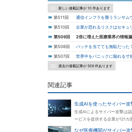
新しい連載記事が 10 件あります
511
通信インフラを襲うランサム
510
企業が恐れるリスクはセキュリ
509
2倍に増えた医療業界の情報
508
パッチを当てても無駄だった
507
世界中をパニックに陥れる寸
過去の連載記事が 506 件あります
関連記事
生成AIを使ったサイバー
生成AIによるサイバー攻撃は
ービスを提供する企業が121
なぜ医療機関がサイバー攻