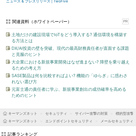
ニュース & プレスリリース | TwoFive
関連資料（ホワイトペーパー）
PR
土地だけの建設現場でIoTをどう導入する? 通信環境を構築す
る方法とは
DX/AI投資の壁を突破、現代の最高財務責任者が直面する課題
と克服のヒント
大企業における新規事業開発はなぜ進まない? 障壁を乗り越え
るための考え方
SASE製品は何を比較すればよい? 機能の「ゆらぎ」に惑わさ
れない選び方
元富士通の責任者に学ぶ、新規事業創出の成功確率を高める
ためのヒント
キーマンズネット
セキュリティ
サイバー攻撃の対策
標的型攻撃
キーマンズネット
エンドポイントセキュリティ
メールセキュリティ
記事ランキング