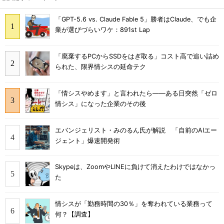
「GPT-5.6 vs. Claude Fable 5」勝者はClaude、でも企
業が選びづらいワケ：891st Lap
「廃棄するPCからSSDをはぎ取る」コスト高で追い詰め
られた、限界情シスの延命テク
「情シスやめます」と言われたら――ある日突然「ゼロ
情シス」になった企業のその後
エバンジェリスト・みのるん氏が解説 「自前のAIエー
ジェント」爆速開発術
Skypeは、ZoomやLINEに負けて消えたわけではなかっ
た
情シスが「勤務時間の30％」を奪われている業務って
何？【調査】