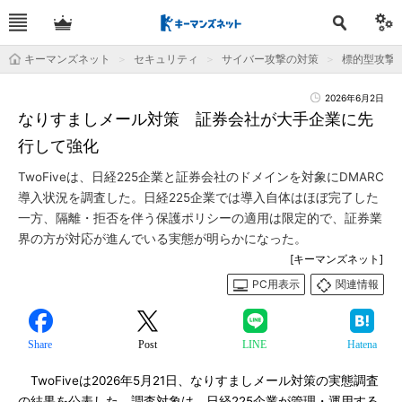
キーマンズネット
セキュリティ
サイバー攻撃の対策
標的型攻撃
2026年6月2日
なりすましメール対策 証券会社が大手企業に先
行して強化
TwoFiveは、日経225企業と証券会社のドメインを対象にDMARC
導入状況を調査した。日経225企業では導入自体はほぼ完了した
一方、隔離・拒否を伴う保護ポリシーの適用は限定的で、証券業
界の方が対応が進んでいる実態が明らかになった。
[キーマンズネット]
PC用表示
関連情報
Share
Post
LINE
Hatena
TwoFiveは2026年5月21日、なりすましメール対策の実態調査
の結果を公表した。調査対象は、日経225企業が管理・運用する