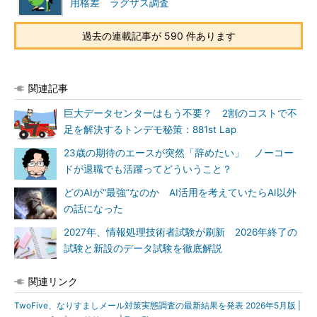
用格差 ラグザス調査
過去の連載記事が 590 件あります
関連記事
巨大データセンターはもう不要？ 2割のコストで不
足を解決するトンデモ秘策：881st Lap
23歳の期待のエースが突然「辞めたい」 ノーコー
ドが退職でも活躍ってどういうこと？
どのAIが“最強”なのか AI活用を考えていたらAI以外
の話になった
2027年、情報処理技術者試験が刷新 2026年終了の
試験と新設のデータ試験を徹底解説
関連リンク
TwoFive、なりすましメール対策実態調査の最新結果を発表 2026年5月版 |