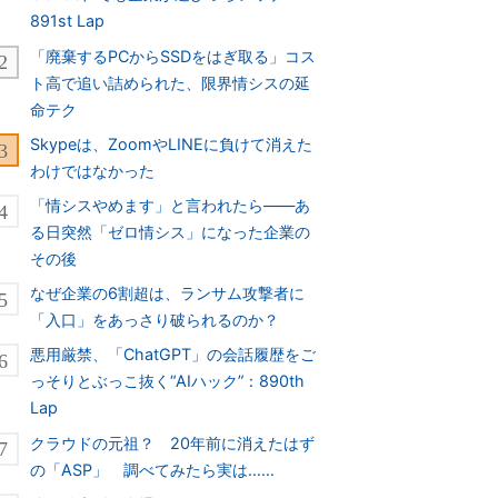
891st Lap
「廃棄するPCからSSDをはぎ取る」コス
ト高で追い詰められた、限界情シスの延
命テク
Skypeは、ZoomやLINEに負けて消えた
わけではなかった
「情シスやめます」と言われたら――あ
る日突然「ゼロ情シス」になった企業の
その後
なぜ企業の6割超は、ランサム攻撃者に
「入口」をあっさり破られるのか？
悪用厳禁、「ChatGPT」の会話履歴をご
っそりとぶっこ抜く“AIハック”：890th
Lap
クラウドの元祖？ 20年前に消えたはず
の「ASP」 調べてみたら実は……