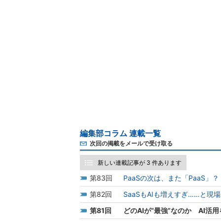
編集部コラム 連載一覧
次回の掲載をメールで受け取る
新しい連載記事が 3 件あります
83
PaaSの次は、また「PaaS」
82
SaaSもAIも増えすぎ……と
81
どのAIが“最強”なのか AI活