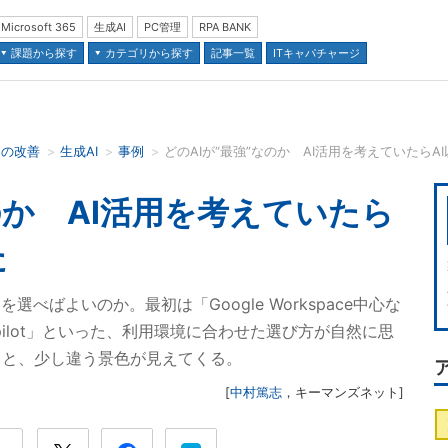
Microsoft 365
生成AI
PC管理
RPA BANK
課題から探す
カテゴリから探す
記事一覧
ITキャパチャージ
スの改善
生成AI
事例
どのAIが“最強”なのか AI活用を考えていたらA
並び順：
のか AI活用を考えていたら
た
べばよいのか。最初は「Google Workspace中心な
ならCopilot」といった、利用環境に合わせた選び方が自然に思
ると、少し違う景色が見えてくる。
[
中村篤志
，
キーマンズネット
]