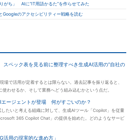
がち」 AIに“IT用語かるた”を作らせてみた
AppleとGoogleのアクセシビリティー戦略を読む
 スペック表を見る前に整理すべき生成AI活用の“自社の
も現場で活用が定着するとは限らない。過去記事を振り返ると、
に使わせるか、そして業務へどう組み込むかという点だ。
pilotのAIエージェントが登場 何がすごいのか？
トを試したいと考える組織に対して、生成AIツール「Copilot」を従量
soft 365 Copilot Chat」の提供を始めた。どのようなサービ
AG活用の現実的な進め方」