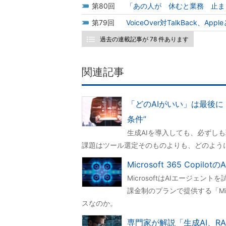
80
「あの人が 休むと業務 止まり
79
VoiceOver対TalkBack、
過去の連載記事が 78 件あります
関連記事
「どのAIがいい」は最後に
条件”
生成AIを導入しても、必ずし
課題はツール選定そのものよりも、どのよう
Microsoft 365 Co
MicrosoftはAIエージェン
課金制のプランで提供する「Micro
スなのか。
専門家が解説「生成AI、R