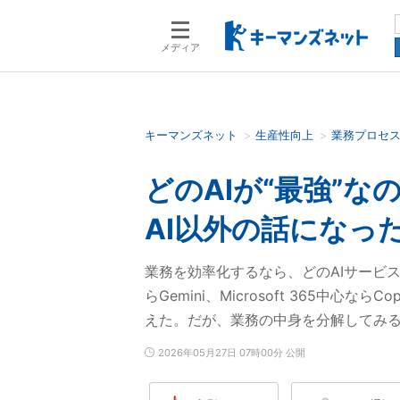
メディア
キーマンズネット
生産性向上
業務プロセ
検索語を入力してください
どのAIが“最強”な
AI以外の話になっ
業務を効率化するなら、どのAIサービスを選
らGemini、Microsoft 365中心
えた。だが、業務の中身を分解してみ
2026年05月27日 07時00分 公開