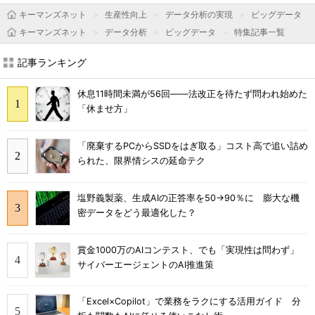
キーマンズネット
生産性向上
データ分析の実現
ビッグデータ
キーマンズネット
データ分析
ビッグデータ
特集記事一覧
記事ランキング
休息11時間未満が56回――法改正を待たず問われ始めた
「休ませ方」
「廃棄するPCからSSDをはぎ取る」コスト高で追い詰め
られた、限界情シスの延命テク
塩野義製薬、生成AIの正答率を50→90％に 膨大な機
密データをどう最適化した？
賞金1000万のAIコンテスト、でも「実現性は問わず」
サイバーエージェントのAI推進策
「Excel×Copilot」で業務をラクにする活用ガイド 分