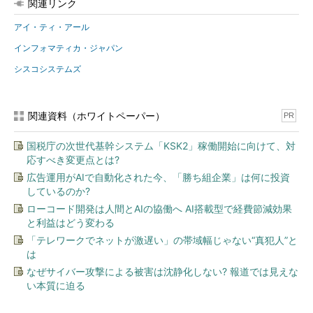
関連リンク
アイ・ティ・アール
インフォマティカ・ジャパン
シスコシステムズ
関連資料（ホワイトペーパー）
PR
国税庁の次世代基幹システム「KSK2」稼働開始に向けて、対
応すべき変更点とは?
広告運用がAIで自動化された今、「勝ち組企業」は何に投資
しているのか?
ローコード開発は人間とAIの協働へ AI搭載型で経費節減効果
と利益はどう変わる
「テレワークでネットが激遅い」の帯域幅じゃない“真犯人”と
は
なぜサイバー攻撃による被害は沈静化しない? 報道では見えな
い本質に迫る