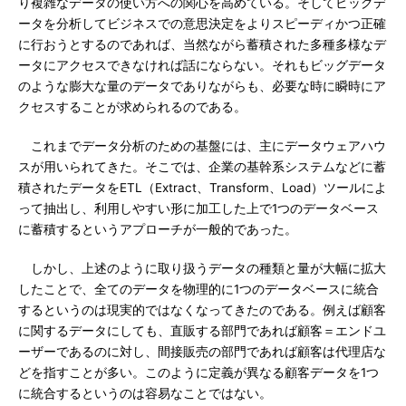
り複雑なデータの使い方への関心を高めている。そしてビッグデ
ータを分析してビジネスでの意思決定をよりスピーディかつ正確
に行おうとするのであれば、当然ながら蓄積された多種多様なデ
ータにアクセスできなければ話にならない。それもビッグデータ
のような膨大な量のデータでありながらも、必要な時に瞬時にア
クセスすることが求められるのである。
これまでデータ分析のための基盤には、主にデータウェアハウ
スが用いられてきた。そこでは、企業の基幹系システムなどに蓄
積されたデータをETL（Extract、Transform、Load）ツールによ
って抽出し、利用しやすい形に加工した上で1つのデータベース
に蓄積するというアプローチが一般的であった。
しかし、上述のように取り扱うデータの種類と量が大幅に拡大
したことで、全てのデータを物理的に1つのデータベースに統合
するというのは現実的ではなくなってきたのである。例えば顧客
に関するデータにしても、直販する部門であれば顧客＝エンドユ
ーザーであるのに対し、間接販売の部門であれば顧客は代理店な
どを指すことが多い。このように定義が異なる顧客データを1つ
に統合するというのは容易なことではない。