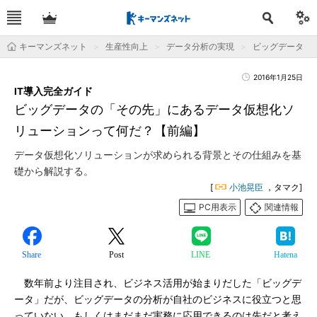
キーマンズネット
生産性向上
データ分析の実現
ビッグデータ
2016年1月25日
IT導入完全ガイド
ビッグデータの「その先」にあるデータ仮想化ソ
リューションって何だ？【前編】
データ仮想化ソリューションが求められる背景とその仕組みを基
礎から解説する。
[
小池晃臣
，タマク]
PC用表示
関連情報
Share
Post
LINE
Hatena
数年前より注目され、ビジネス活用が始まりだした「ビッグデ
ータ」だが、ビッグデータの分析が自社のビジネスに役立つと思
っていない、もしくはまだまだ実務に応用できるのは先だと考え