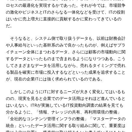
ロセスの最適化を実現するかであった。それが今では、市場競争
の激化やビジネスとITのさらなる一体化などを受けて、ITの役割
はいかに売上増大に直接的に貢献するかに変わってきているの
だ。
そうなると、システム側で取り扱うデータも、以前は財務会計
や人事給与といった基幹系のみで良かったものが、例えばサプラ
イチェーン全体にまつわるデータ、さらには顧客の市場動向に関
するデータといったものまで含まれるようになりつつある。こう
してさまざまなデータを活用しながら、売れるタイミングで売れ
る製品を確実に市場に投入するなどといった成果を追求すること
が、現在の企業ITには強く求められているのである。
しかしこのようにITに対するニーズが大きく変化してはいるも
のの、現実を見ると企業でのデータ活用はそれほど進んでいると
はいえない。ITRが実施しているIT投資動向調査の結果を見ても
分かるように、「情報、ナレッジの共有、再利用環境の整備」
「全社的なコンテンツ管理インフラの整備」「マスターデータの
統合」といったデータ活用に関する取り組みに関して、重要度は