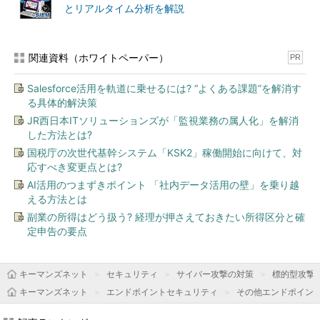
とリアルタイム分析を解説
関連資料（ホワイトペーパー）
PR
Salesforce活用を軌道に乗せるには? “よくある課題”を解消す
る具体的解決策
JR西日本ITソリューションズが「監視業務の属人化」を解消
した方法とは?
国税庁の次世代基幹システム「KSK2」稼働開始に向けて、対
応すべき変更点とは?
AI活用のつまずきポイント 「社内データ活用の壁」を乗り越
える方法とは
副業の所得はどう扱う? 経理が押さえておきたい所得区分と確
定申告の要点
キーマンズネット
セキュリティ
サイバー攻撃の対策
標的型攻撃
キーマンズネット
エンドポイントセキュリティ
その他エンドポイン