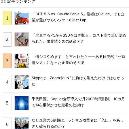
記事ランキング
「GPT-5.6 vs. Claude Fable 5」勝者はClaude、でも企
業が選びづらいワケ：891st Lap
「廃棄するPCからSSDをはぎ取る」コスト高で追い詰め
られた、限界情シスの延命テク
「情シスやめます」と言われたら――ある日突然「ゼロ
情シス」になった企業のその後
Skypeは、ZoomやLINEに負けて消えたわけではなかっ
た
千代田区、Copilot全庁導入で月2000時間削減 10カ月
でAIを根付かせた定着の仕掛け
なぜ企業の6割超は、ランサム攻撃者に「入口」をあっ
さり破られるのか？