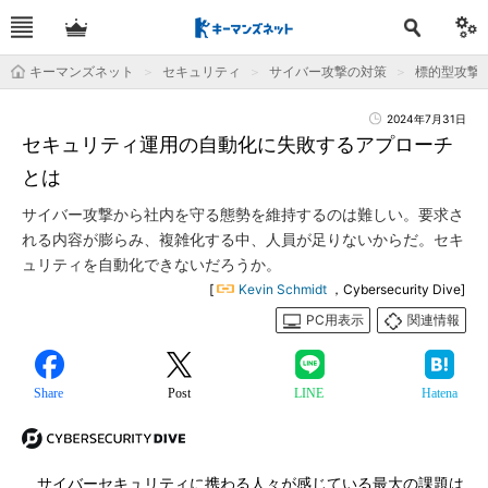
キーマンズネット
セキュリティ
サイバー攻撃の対策
標的型攻撃
2024年7月31日
セキュリティ運用の自動化に失敗するアプローチ
とは
サイバー攻撃から社内を守る態勢を維持するのは難しい。要求さ
れる内容が膨らみ、複雑化する中、人員が足りないからだ。セキ
ュリティを自動化できないだろうか。
[
Kevin Schmidt
，Cybersecurity Dive]
PC用表示
関連情報
Share
Post
LINE
Hatena
サイバーセキュリティに携わる人々が感じている最大の課題は