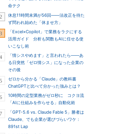
命テク
休息11時間未満が56回――法改正を待た
ず問われ始めた「休ませ方」
「Excel×Copilot」で業務をラクにする
活用ガイド 分析も関数もAIに任せる使
いこなし術
「情シスやめます」と言われたら――あ
る日突然「ゼロ情シス」になった企業の
その後
ゼロから分かる「Claude」の教科書
ChatGPTと比べて分かった強みとは？
10時間の定型業務がゼロ秒に コクヨ流
「AIに仕組みを作らせる」自動化術
「GPT-5.6 vs. Claude Fable 5」勝者は
Claude、でも企業が選びづらいワケ：
891st Lap