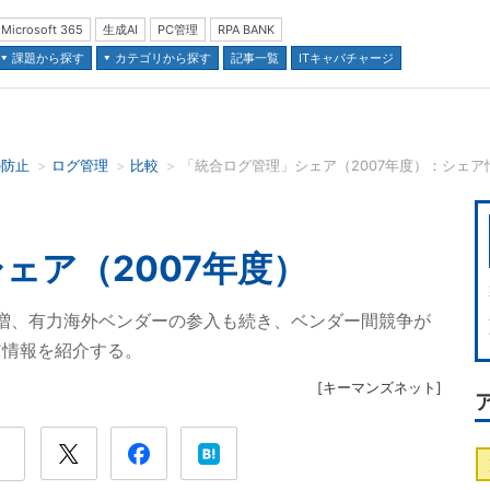
Microsoft 365
生成AI
PC管理
RPA BANK
課題から探す
カテゴリから探す
記事一覧
ITキャパチャージ
の防止
ログ管理
比較
「統合ログ管理」シェア（2007年度）：シェア
並び順：
ェア（2007年度）
7％増、有力海外ベンダーの参入も続き、ベンダー間競争が
ア情報を紹介する。
[
キーマンズネット
]