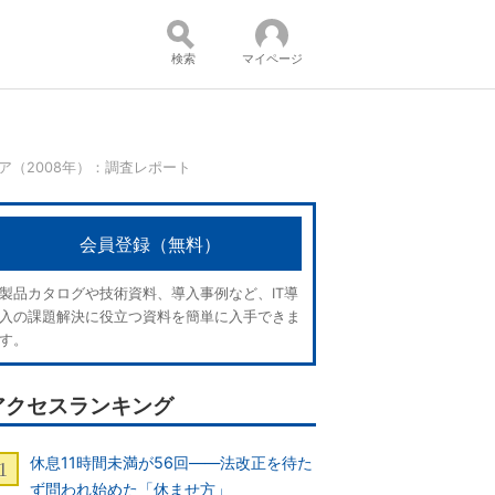
検索
マイページ
ア（2008年）：調査レポート
コンテンツ：
会員登録（無料）
製品カタログや技術資料、導入事例など、IT導
入の課題解決に役立つ資料を簡単に入手できま
す。
アクセスランキング
休息11時間未満が56回――法改正を待た
ず問われ始めた「休ませ方」