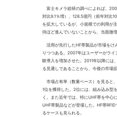
富士キメラ総研の調べによれば、2008
対比9.1％増）、128.5億円（前年対
を拡大しているが、小規模での利用が
待ほど進んでいないことから、当面微
活用が先行したHF帯製品が市場をけん
りつつある。2007年はユーザーがライ
験導入を増加させた。2011年以降には
る見通しであることから、今後の市場
市場占有率（数量ベース）を見ると、先
1位を獲得した。2位には、組み込み型を
く。また近年では、特にUHF帯を中心
UHF帯製品などが登場した。HF帯RF
るケースも見られる。