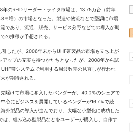
年のRFIDリーダー・ライタ市場は、13.75万台（前年
比10.8％増）の市場となった。製造や物流などで堅調に市場
主流であり、流通、販売、サービス分野などでの導入が期
増での推移が予想される。
引したが、2006年末からUHF帯製品の市場も立ち上が
ンアップの充実を待つかたちとなったが、2008年から試
、UHF帯システムで利用する周波数帯の見直しが行われ
拡大が期待される。
駆けて市場に参入したベンダーが、40.0％のシェアで
中心にビジネスを展開しているベンダーが16.7％で続
に海外製品の導入が進んでおり、大幅な小型化に成功した
IDでは、組み込み型製品などをユーザーが購入し、自作す