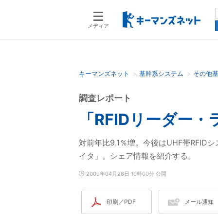
メディア
キーマンズネット
基幹系システム
その他
検索語を入力してください
調査レポート
「RFIDリーダー・
対前年比9.1％増。今後はUHF帯RFI
イタ」。シェア情報を紹介する。
2009年04月28日 10時00分 公開
印刷／PDF
メール通知