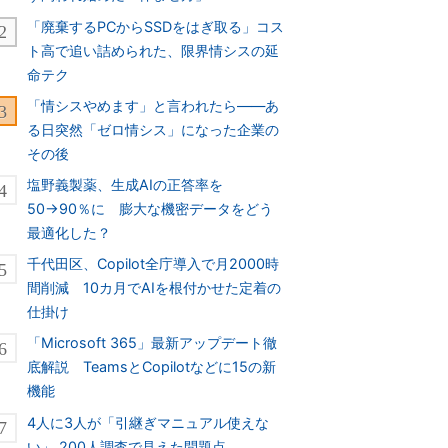
「廃棄するPCからSSDをはぎ取る」コス
ト高で追い詰められた、限界情シスの延
命テク
「情シスやめます」と言われたら――あ
る日突然「ゼロ情シス」になった企業の
その後
塩野義製薬、生成AIの正答率を
50→90％に 膨大な機密データをどう
最適化した？
千代田区、Copilot全庁導入で月2000時
間削減 10カ月でAIを根付かせた定着の
仕掛け
「Microsoft 365」最新アップデート徹
底解説 TeamsとCopilotなどに15の新
機能
4人に3人が「引継ぎマニュアル使えな
い」 200人調査で見えた問題点