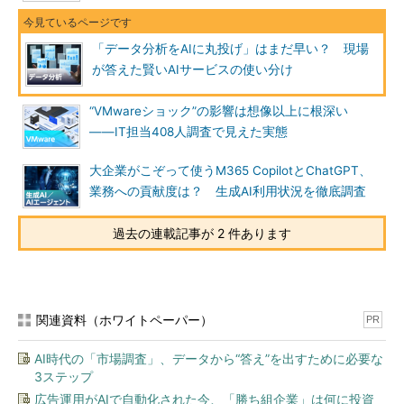
「データ分析をAIに丸投げ」はまだ早い？ 現場
が答えた賢いAIサービスの使い分け
“VMwareショック”の影響は想像以上に根深い
――IT担当408人調査で見えた実態
大企業がこぞって使うM365 CopilotとChatGPT、
業務への貢献度は？ 生成AI利用状況を徹底調査
過去の連載記事が 2 件あります
関連資料（ホワイトペーパー）
PR
AI時代の「市場調査」、データから“答え”を出すために必要な
3ステップ
広告運用がAIで自動化された今、「勝ち組企業」は何に投資