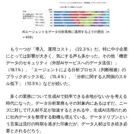
AIエージェントをデータ分析業務に適用する上での懸念（n
＝408）
もう一つが「導入、運用コスト」（22.3％）だ。特に中小企業
にとっては影響が大きく、気にする声も多かった。その他「機密
データのセキュリティ（外部AIサービスへのデータ送信）」
（18.1％）、「エージェントによる分析プロセス（判断根拠）の
ブラックボックス化」（15.4％）、「分析に関する人間側のスキ
ル低下」（10.5％）などが続いた。
多くの業務について生成AIで効率できる余地がないかを考える
時代になった。データ分析業務もその対象内にあるはずだ。ニー
ズに対してIT人材不足が加速するとされる中、生成AI活用のため
に社内データを整理する動機も増えている。データドリブンとい
う言葉は流行の時期を過ぎた印象だが、データ人材は引き続き必
要とされるだろう。