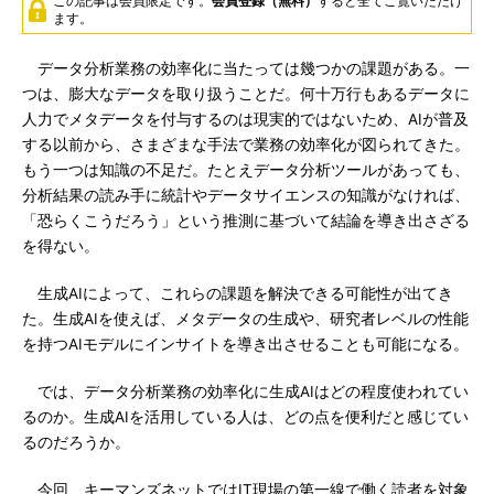
この記事は会員限定です。
会員登録（無料）
すると全てご覧いただけ
ます。
データ分析業務の効率化に当たっては幾つかの課題がある。一
つは、膨大なデータを取り扱うことだ。何十万行もあるデータに
人力でメタデータを付与するのは現実的ではないため、AIが普及
する以前から、さまざまな手法で業務の効率化が図られてきた。
もう一つは知識の不足だ。たとえデータ分析ツールがあっても、
分析結果の読み手に統計やデータサイエンスの知識がなければ、
「恐らくこうだろう」という推測に基づいて結論を導き出さざる
を得ない。
生成AIによって、これらの課題を解決できる可能性が出てき
た。生成AIを使えば、メタデータの生成や、研究者レベルの性能
を持つAIモデルにインサイトを導き出させることも可能になる。
では、データ分析業務の効率化に生成AIはどの程度使われてい
るのか。生成AIを活用している人は、どの点を便利だと感じてい
るのだろうか。
今回、キーマンズネットではIT現場の第一線で働く読者を対象