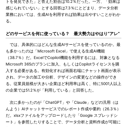
トを発見できた」と答えた割合は10.2％だった。一方、「効果は
感じられていない」とする回答は7.3％にとどまり、データ分析
業務においては、生成AIを利用すれば効果は出やすいことがわか
る。
どのサービスを何に使っている？ 最大勢力はやはり“アレ”
では、具体的にはどんな生成AIサービスを使っているのか。最
も多かったのは「Microsoft Excel」で使える生成AI機能
（38.7％）だ。ExcelでCopilot機能を利用するには、対象となる
Microsoft 365のプランに加入、もしくはCopilotライセンスを購
入する必要がある。有効化すれば画面右端にチャット画面が表示
され、データの加工や分析、デザインの変更などの操作ができ
る。従業員規模が大きい企業ほど利用率は高く、特に5001人以上
の企業では51.2％が「利用している」と回答した。
次に多かったのが「ChatGPT」や「Claude」などの汎用（は
んよう）AIチャットサービスでのレポート作成や要約（26.3％）
だ。xlsxファイルをアップロードしたり「Google スプレッドシ
ート」を参照したりすることで、データ分析と資料作成が可能に