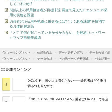
しているのか?
6割以上の採用担当者が目標未達 調査で見えたITエンジニア採
用の実態と課題
Salesforce活用を軌道に乗せるには? “よくある課題”を解消す
る具体的解決策
「どこで何が起こっているか分からない」を解消 ネットワー
クマップ自動作成術
キーマンズネット
生産性向上
データ分析の実現
データ分析／解
キーマンズネット
データ分析
その他データ分析関連
特集記事一
記事ランキング
DXはやる、情シスは増やさない――経営者はどう乗り
切るつもりなのか
「GPT-5.6 vs. Claude Fable 5」勝者はClaude、でも企
業が選びづらいワケ：891st Lap