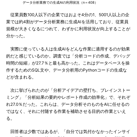
データ分析業務での生成AIの利用状況（n＝408）
従業員数100人以下の企業ではおよそ4分の1、5001人以上の企
業では約4割がデータ分析業務に生成AIを活用しており、従業員
規模が大きくなるにつれて、わずかに利用状況が向上することが
分かった。
実際に使っている人は生成AIをどんな作業に適用するのが効果
的だと感じているのか。調査では「分析コードの作成、デバッグ
時間の短縮」が27.7％と最も高かった。これはデータベースを操
作するためのSQL文や、データ分析用のPythonコードの生成な
どが含まれる。
次に挙げられたのが「分析アイデアの壁打ち、ブレインストー
ミング」「分析結果の要約やレポート作成の効率化」で、それぞ
れ27.0％だった。これらは、データ分析そのものをAIに任せるの
ではなく、それに付随する作業を補助させる目的の作業といえ
る。
回答者は少数ではあるが、「自分では気付かなかったインサイ