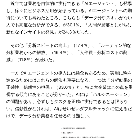
近年では業務を自律的に実行できる「AIエージェント」も登場
し、徐々にビジネス活用が始まっている。AIエージェントへの期
待についても尋ねたところ、こちらも「データ分析スキルがない
人でも高度な分析ができる」が30.1％、「人間が見落としがちな
新たなインサイトの発見」が24.3％だった。
その他「分析スピードの向上」（17.4％）、「ルーティン的な
分析業務からの解放」（16.4％）、「人件費・分析コストの削
減」（11.8％）が続いた。
一方でAIエージェントの導入には懸念もあるため、実用に駒を
進めるためにはこれらの解決も重要になる。一つは「分析結果の
正確性、信頼性の担保」（33.6％）だ。特に大企業はこの点を重
視する傾向にあることが分かった。AIには「ハルシネーション」
の問題があり、必ずしもタスクを正確に実行できるとは限らな
い。信頼性がなければ、AIはせいぜいダブルチェックに使えるだ
けで、データ分析業務を任せるのは難しい。