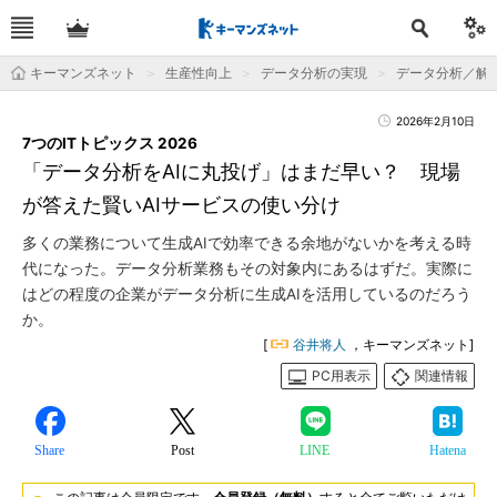
キーマンズネット
生産性向上
データ分析の実現
データ分析／解
2026年2月10日
7つのITトピックス 2026
「データ分析をAIに丸投げ」はまだ早い？ 現場
が答えた賢いAIサービスの使い分け
多くの業務について生成AIで効率できる余地がないかを考える時
代になった。データ分析業務もその対象内にあるはずだ。実際に
はどの程度の企業がデータ分析に生成AIを活用しているのだろう
か。
[
谷井将人
，キーマンズネット]
PC用表示
関連情報
Share
Post
LINE
Hatena