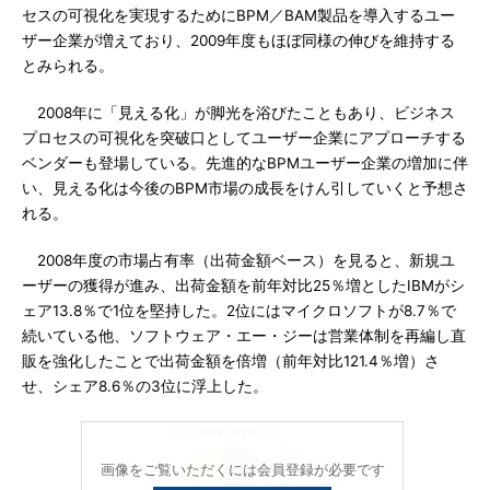
セスの可視化を実現するためにBPM／BAM製品を導入するユー
ザー企業が増えており、2009年度もほぼ同様の伸びを維持する
とみられる。
2008年に「見える化」が脚光を浴びたこともあり、ビジネス
プロセスの可視化を突破口としてユーザー企業にアプローチする
ベンダーも登場している。先進的なBPMユーザー企業の増加に伴
い、見える化は今後のBPM市場の成長をけん引していくと予想さ
れる。
2008年度の市場占有率（出荷金額ベース）を見ると、新規ユ
ーザーの獲得が進み、出荷金額を前年対比25％増としたIBMがシ
ェア13.8％で1位を堅持した。2位にはマイクロソフトが8.7％で
続いている他、ソフトウェア・エー・ジーは営業体制を再編し直
販を強化したことで出荷金額を倍増（前年対比121.4％増）さ
せ、シェア8.6％の3位に浮上した。
画像をご覧いただくには会員登録が必要です