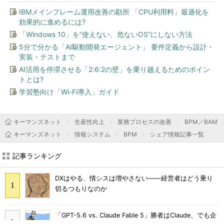
IBMメインフレーム運用改善の勘所 「CPU利用料」最適化を
効果的に進めるには?
「Windows 10」を“使えない、危ないOS”にしない方法
5分で分かる「AI駆動開発エージェント」 要件定義から設計・
実装・テストまで
AI活用を停滞させる「2:6:2の壁」を乗り越えるためのポイン
トとは?
学習塾向け「Wi-Fi導入」ガイド
キーマンズネット
生産性向上
業務プロセスの改善
BPM／BAM
キーマンズネット
情報システム
BPM
シェア情報記事一覧
記事ランキング
DXはやる、情シスは増やさない――経営者はどう乗り
切るつもりなのか
「GPT-5.6 vs. Claude Fable 5」勝者はClaude、でも企