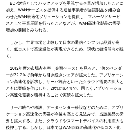
BCP対策としてバックアップを重視する企業が増加したことに
加え、WANサービスを提供する通信事業者が当該製品を組み合
わせたWAN最適化ソリューションを提供し、マネージドサービ
スとして事業展開を行ったことなどが、WAN高速化製品の需要
増加の要因とみられる。
しかし、世界市場と比較して日本の通信インフラは品質が高
く、低コストで高速通信が実現できるため、現状は微増傾向が続
く。
2012年度の市場占有率（金額ベース）を見ると、1位のベンダ
ーが72.7％で前年から引き続きシェアが拡大した。アプリケーシ
ョン高速化を訴求し、サーバ統合といったクラウド需要の拡大と
ともに実績を伸ばした。2位は16.4％で、同じくアプリケーショ
ン高速化需要を獲得することで実績を拡大した。
サーバ統合や移設、データセンター移設などのために、アプリ
ケーション高速化の需要が今後も高まる見込みで、当該製品の需
要も拡大する。また、クラウドやスマートデバイスの利用拡大も
後押しする。しかし、日本ではWAN回線の高速化や低コスト化