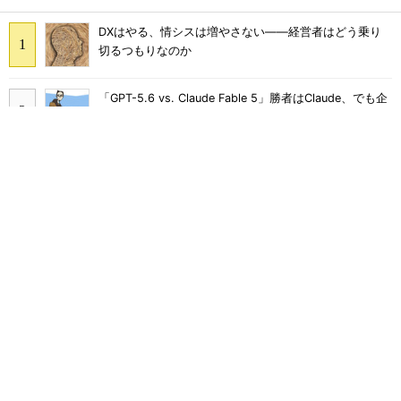
DXはやる、情シスは増やさない――経営者はどう乗り
切るつもりなのか
「GPT-5.6 vs. Claude Fable 5」勝者はClaude、でも企
業が選びづらいワケ：891st Lap
悪用厳禁、「ChatGPT」の会話履歴をごっそりとぶっこ
抜く“AIハック”：890th Lap
「廃棄するPCからSSDをはぎ取る」コスト高で追い詰め
られた、限界情シスの延命テク
ゼロから分かる「Claude」の教科書 ChatGPTと比べ
て分かった強みとは？
千代田区、Copilot全庁導入で月2000時間削減 10カ月
でAIを根付かせた定着の仕掛け