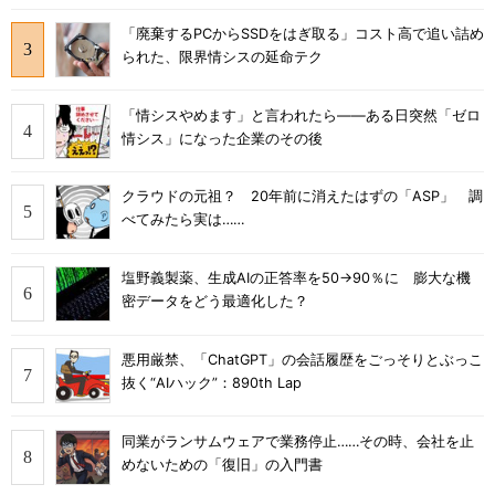
「廃棄するPCからSSDをはぎ取る」コスト高で追い詰め
られた、限界情シスの延命テク
「情シスやめます」と言われたら――ある日突然「ゼロ
情シス」になった企業のその後
クラウドの元祖？ 20年前に消えたはずの「ASP」 調
べてみたら実は……
塩野義製薬、生成AIの正答率を50→90％に 膨大な機
密データをどう最適化した？
悪用厳禁、「ChatGPT」の会話履歴をごっそりとぶっこ
抜く“AIハック”：890th Lap
同業がランサムウェアで業務停止……その時、会社を止
めないための「復旧」の入門書