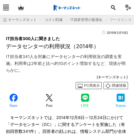
キーマンズネット
コスト削減
IT資産管理の最適化
データセンター
2015年3月10日
IT担当者300人に聞きました
データセンターの利用状況（2014年）
IT担当者341人を対象にデータセンターの利用状況の調査を実
施。利用率は2年前と比べ約10ポイント増加するなど、現状が明
らかに。
[キーマンズネット]
PC用表示
関連情報
Share
Post
LINE
Hatena
キーマンズネットでは、2014年12月8日～12月24日にかけて
「データセンター（DC）」に関するアンケートを実施した（有
効回答数341件）。回答者の顔ぶれは、情報システム部門が全体