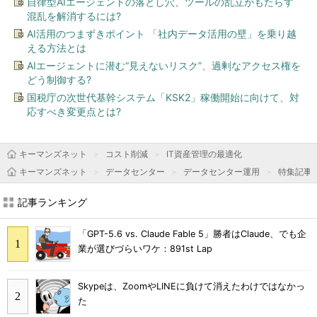
自律型AIエージェントの落とし穴、ツールの乱立がもたらす
混乱を解消するには?
AI活用のつまずきポイント 「社内データ活用の壁」を乗り越
える方法とは
AIエージェントに潜む“見えないリスク”、過剰なアクセス権を
どう制御する?
国税庁の次世代基幹システム「KSK2」稼働開始に向けて、対
応すべき変更点とは?
キーマンズネット
コスト削減
IT資産管理の最適化
キーマンズネット
データセンター
データセンター運用
特集記事
記事ランキング
「GPT-5.6 vs. Claude Fable 5」勝者はClaude、でも企
業が選びづらいワケ：891st Lap
Skypeは、ZoomやLINEに負けて消えたわけではなかっ
た