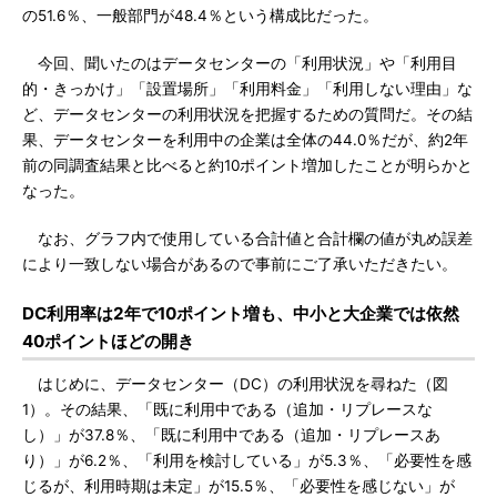
の51.6％、一般部門が48.4％という構成比だった。
今回、聞いたのはデータセンターの「利用状況」や「利用目
的・きっかけ」「設置場所」「利用料金」「利用しない理由」な
ど、データセンターの利用状況を把握するための質問だ。その結
果、データセンターを利用中の企業は全体の44.0％だが、約2年
前の同調査結果と比べると約10ポイント増加したことが明らかと
なった。
なお、グラフ内で使用している合計値と合計欄の値が丸め誤差
により一致しない場合があるので事前にご了承いただきたい。
DC利用率は2年で10ポイント増も、中小と大企業では依然
40ポイントほどの開き
はじめに、データセンター（DC）の利用状況を尋ねた（図
1）。その結果、「既に利用中である（追加・リプレースな
し）」が37.8％、「既に利用中である（追加・リプレースあ
り）」が6.2％、「利用を検討している」が5.3％、「必要性を感
じるが、利用時期は未定」が15.5％、「必要性を感じない」が