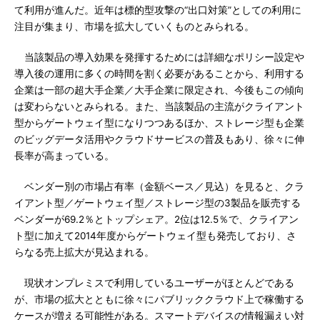
て利用が進んだ。近年は標的型攻撃の“出口対策”としての利用に
注目が集まり、市場を拡大していくものとみられる。
当該製品の導入効果を発揮するためには詳細なポリシー設定や
導入後の運用に多くの時間を割く必要があることから、利用する
企業は一部の超大手企業／大手企業に限定され、今後もこの傾向
は変わらないとみられる。また、当該製品の主流がクライアント
型からゲートウェイ型になりつつあるほか、ストレージ型も企業
のビッグデータ活用やクラウドサービスの普及もあり、徐々に伸
長率が高まっている。
ベンダー別の市場占有率（金額ベース／見込）を見ると、クラ
イアント型／ゲートウェイ型／ストレージ型の3製品を販売する
ベンダーが69.2％とトップシェア。2位は12.5％で、クライアン
ト型に加えて2014年度からゲートウェイ型も発売しており、さ
らなる売上拡大が見込まれる。
現状オンプレミスで利用しているユーザーがほとんどである
が、市場の拡大とともに徐々にパブリッククラウド上で稼働する
ケースが増える可能性がある。スマートデバイスの情報漏えい対