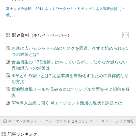
富士キメラ総研「2014 ネットワークセキュリティビジネス調査総覧（上
巻）」
関連資料（ホワイトペーパー）
PR
急速に広がるシャドーAIのリスクを回避、今すぐ始められる5
つの対策とは?
食品衛生の「7S活動」はやっているが...... なかなか減らない
異物混入への対策は
RPAとAIの違いとは? 定型業務を自動化するための具体的な活
用方法
標的型攻撃メールを見破るには? サンプル文面を例に傾向を解
説
RPA導入企業に聞く AIエージェント活用の現状と課題とは
キーマンズネット
エンドポイントセキュリティ
DLP
シェア情報
記事ランキング