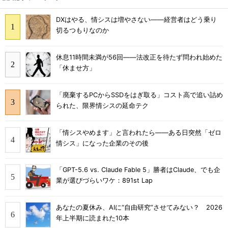
DXはやる、情シスは増やさない――経営者はどう乗り
切るつもりなのか
休息11時間未満が56回――法改正を待たず問われ始めた
「休ませ方」
「廃棄するPCからSSDをはぎ取る」コスト高で追い詰め
られた、限界情シスの延命テク
「情シスやめます」と言われたら――ある日突然「ゼロ
情シス」になった企業のその後
「GPT-5.6 vs. Claude Fable 5」勝者はClaude、でも企
業が選びづらいワケ：891st Lap
あなたの夏休み、AIに“自由研究”させてみない？ 2026
年上半期に読まれた10本