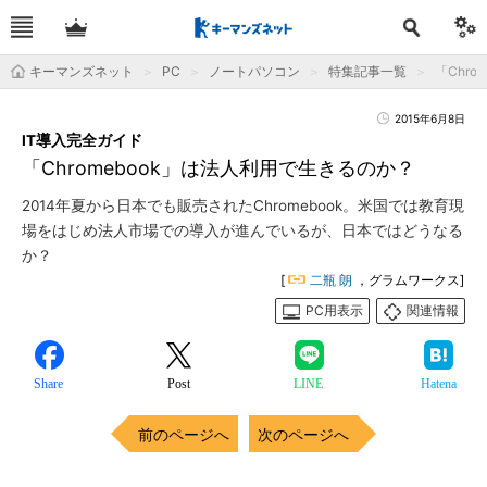
キーマンズネット
PC
ノートパソコン
特集記事一覧
「Chr
2015年6月8日
IT導入完全ガイド
「Chromebook」は法人利用で生きるのか？
2014年夏から日本でも販売されたChromebook。米国では教育現
場をはじめ法人市場での導入が進んでいるが、日本ではどうなる
か？
[
二瓶 朗
，グラムワークス]
PC用表示
関連情報
Share
Post
LINE
Hatena
前のページへ
次のページへ