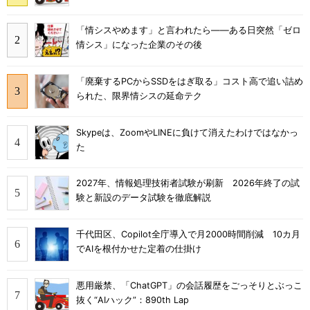
「情シスやめます」と言われたら――ある日突然「ゼロ
情シス」になった企業のその後
「廃棄するPCからSSDをはぎ取る」コスト高で追い詰め
られた、限界情シスの延命テク
Skypeは、ZoomやLINEに負けて消えたわけではなかっ
た
2027年、情報処理技術者試験が刷新 2026年終了の試
験と新設のデータ試験を徹底解説
千代田区、Copilot全庁導入で月2000時間削減 10カ月
でAIを根付かせた定着の仕掛け
悪用厳禁、「ChatGPT」の会話履歴をごっそりとぶっこ
抜く“AIハック”：890th Lap