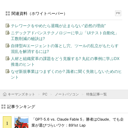
関連資料（ホワイトペーパー）
PR
テレワークをやめたら退職が止まらない“必然の理由”
ニデックアドバンステクノロジーに学ぶ「UIテスト自動化」
工数削減の秘訣は?
自律型AIエージェントの落とし穴、ツールの乱立がもたらす
混乱を解消するには?
人材と組織変革の課題をどう克服する? 丸紅の事例に学ぶDX
推進のヒント
なぜ新規事業はつまずくのか? 識者に聞く失敗しないためのヒ
ント
キーマンズネット
PC
ノートパソコン
特集記事一覧
記事ランキング
「GPT-5.6 vs. Claude Fable 5」勝者はClaude、でも企
業が選びづらいワケ：891st Lap