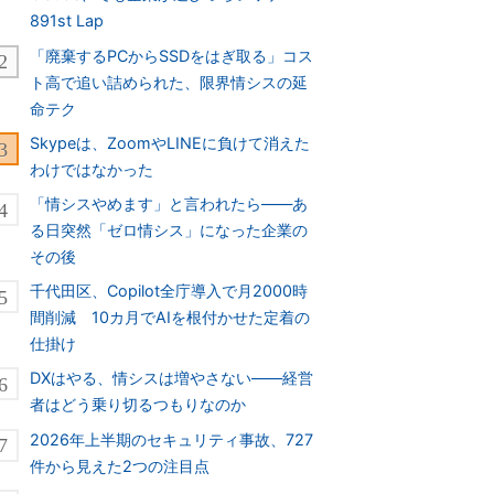
891st Lap
「廃棄するPCからSSDをはぎ取る」コス
ト高で追い詰められた、限界情シスの延
命テク
Skypeは、ZoomやLINEに負けて消えた
わけではなかった
「情シスやめます」と言われたら――あ
る日突然「ゼロ情シス」になった企業の
その後
千代田区、Copilot全庁導入で月2000時
間削減 10カ月でAIを根付かせた定着の
仕掛け
DXはやる、情シスは増やさない――経営
者はどう乗り切るつもりなのか
2026年上半期のセキュリティ事故、727
件から見えた2つの注目点