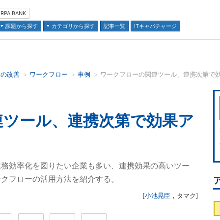
RPA BANK
課題から探す
カテゴリから探す
記事一覧
ITキャパチャージ
スの改善
ワークフロー
事例
ワークフローの関連ツール、連携次第で効
並び順：
連ツール、連携次第で効果ア
業務効率化を図りたい企業も多い、連携効果の高いツー
ークフローの活用方法を紹介する。
[
小池晃臣
，
タマク
]