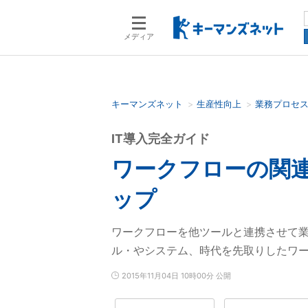
メディア
キーマンズネット
生産性向上
業務プロセ
検索語を入力してください
IT導入完全ガイド
ワークフローの関
ップ
ワークフローを他ツールと連携させて
ル・やシステム、時代を先取りしたワ
2015年11月04日 10時00分 公開