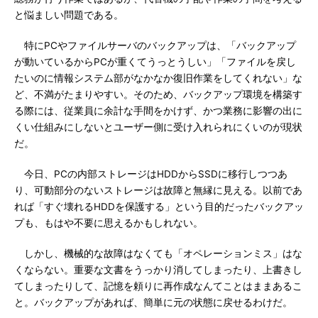
と悩ましい問題である。
特にPCやファイルサーバのバックアップは、「バックアップ
が動いているからPCが重くてうっとうしい」「ファイルを戻し
たいのに情報システム部がなかなか復旧作業をしてくれない」な
ど、不満がたまりやすい。そのため、バックアップ環境を構築す
る際には、従業員に余計な手間をかけず、かつ業務に影響の出に
くい仕組みにしないとユーザー側に受け入れられにくいのが現状
だ。
今日、PCの内部ストレージはHDDからSSDに移行しつつあ
り、可動部分のないストレージは故障と無縁に見える。以前であ
れば「すぐ壊れるHDDを保護する」という目的だったバックアッ
プも、もはや不要に思えるかもしれない。
しかし、機械的な故障はなくても「オペレーションミス」はな
くならない。重要な文書をうっかり消してしまったり、上書きし
てしまったりして、記憶を頼りに再作成なんてことはままあるこ
と。バックアップがあれば、簡単に元の状態に戻せるわけだ。