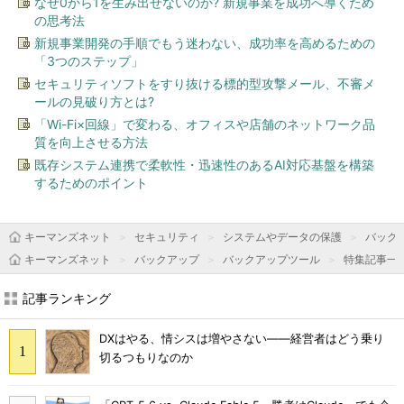
なぜ0から1を生み出せないのか? 新規事業を成功へ導くため
の思考法
新規事業開発の手順でもう迷わない、成功率を高めるための
「3つのステップ」
セキュリティソフトをすり抜ける標的型攻撃メール、不審メ
ールの見破り方とは?
「Wi-Fi×回線」で変わる、オフィスや店舗のネットワーク品
質を向上させる方法
既存システム連携で柔軟性・迅速性のあるAI対応基盤を構築
するためのポイント
キーマンズネット
セキュリティ
システムやデータの保護
バック
キーマンズネット
バックアップ
バックアップツール
特集記事一
記事ランキング
DXはやる、情シスは増やさない――経営者はどう乗り
切るつもりなのか