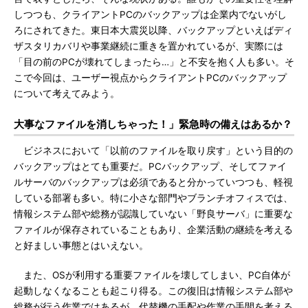
しつつも、クライアントPCのバックアップは企業内でないがし
ろにされてきた。東日本大震災以降、バックアップといえばディ
ザスタリカバリや事業継続に重きを置かれているが、実際には
「目の前のPCが壊れてしまったら…」と不安を抱く人も多い。そ
こで今回は、ユーザー視点からクライアントPCのバックアップ
について考えてみよう。
大事なファイルを消しちゃった！」緊急時の備えはあるか？
ビジネスにおいて「以前のファイルを取り戻す」という目的の
バックアップはとても重要だ。PCバックアップ、そしてファイ
ルサーバのバックアップは必須であると分かっていつつも、軽視
している部署も多い。特に小さな部門やブランチオフィスでは、
情報システム部や総務が認識していない「野良サーバ」に重要な
ファイルが保存されていることもあり、企業活動の継続を考える
と好ましい事態とはいえない。
また、OSが利用する重要ファイルを壊してしまい、PC自体が
起動しなくなることも起こり得る。この復旧は情報システム部や
総務が行う作業ではあるが、代替機の手配や作業の手間を考える