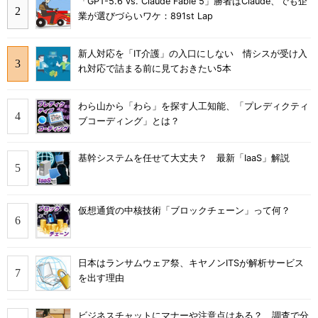
「GPT-5.6 vs. Claude Fable 5」勝者はClaude、でも企
業が選びづらいワケ：891st Lap
新人対応を「IT介護」の入口にしない 情シスが受け入
れ対応で詰まる前に見ておきたい5本
わら山から「わら」を探す人工知能、「プレディクティ
ブコーディング」とは？
基幹システムを任せて大丈夫？ 最新「IaaS」解説
仮想通貨の中核技術「ブロックチェーン」って何？
日本はランサムウェア祭、キヤノンITSが解析サービス
を出す理由
ビジネスチャットにマナーや注意点はある？ 調査で分