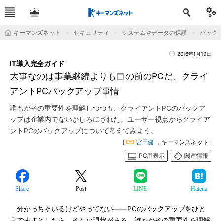
キーマンズネット
セキュリティ
システムやデータの保護
バック
2016年1月19日
IT導入完全ガイド
大事なのは事業継続よりも目の前のPCだ、クライ
アントPCバックアップ事情
誰もがその重要性を理解しつつも、クライアントPCのバックア
ップは企業内でないがしろにされた。ユーザー視点からクライア
ントPCのバックアップについて考えてみよう。
[
宮田健
，キーマンズネット]
PC用表示
関連情報
Share
Post
LINE
Hatena
分かっちゃいるけどやってない――PCのバックアップをひと
言で表すとしたら、そんな現状がある。誰もがその重要性を理解