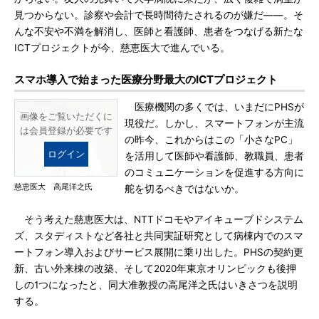
見つからない。診察や会計で長時間待たされるのが嫌だ――。そ
んな不安や不満を解消し、医師と看護師、患者をつなげる新たな
ICTプロジェクトが今、慈恵医大で進んでいる。
スマホ導入で始まった医療分野最大のICTプロジェクト
医療機関の多くでは、いまだにPHSが
画像をご覧いただくに
現役だ。しかし、スマートフォンが主流
は会員登録が必要です
の昨今、これからはこの「小さなPC」
ログイン
を活用して医師や看護師、教職員、患者
のコミュニケーションを促進する方向に
慈恵医大 高尾洋之氏
舵を切るべきではないか。
そう考えた慈恵医大は、NTTドコモやアイキューブドシステム
ズ、スタディストなど各社と共同実証研究として病棟内でのスマ
ートフォン導入およびサービス展開に乗り出した。PHSの契約更
新、古い外来棟の改築、そして2020年東京オリンピックも後押
しの1つになったと、同大准教授の高尾洋之氏はいきさつを説明
する。