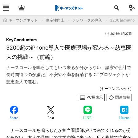
キーマンズネット
生産性向上
テレワークの導入
3200超のiPh
2016年1月27日
KeyConductors
3200超のiPhone導入で医療現場が変わる～慈恵医
大の挑戦～（前編）
ナースコールを鳴らしてもいつ来るか分からない。診察や会計で
長時間待つのが嫌だ。不安や不満を解消するICTプロジェクトが
慈恵医大で進む。
[キーマンズネット]
PC用表示
関連情報
Share
Post
LINE
Hatena
ナースコールを鳴らしたが担当看護師がいつ来てくれるのか分
からない。友人の見舞いで大学病院に来たが、広く複雑で病室が