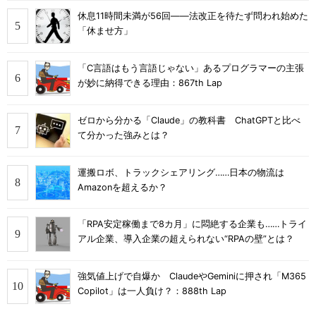
休息11時間未満が56回――法改正を待たず問われ始めた
「休ませ方」
「C言語はもう言語じゃない」あるプログラマーの主張
が妙に納得できる理由：867th Lap
ゼロから分かる「Claude」の教科書 ChatGPTと比べ
て分かった強みとは？
運搬ロボ、トラックシェアリング……日本の物流は
Amazonを超えるか？
「RPA安定稼働まで8カ月」に悶絶する企業も……トライ
アル企業、導入企業の超えられない“RPAの壁”とは？
強気値上げで自爆か ClaudeやGeminiに押され「M365
Copilot」は一人負け？：888th Lap