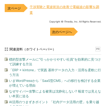
干渉実験と電波状況の改善で電磁波の影響を調
査
Copyright © ITmedia, Inc. All Rights Reserved.
次のページへ
関連資料（ホワイトペーパー）
PR
標的型攻撃メールに“引っかかりやすい社員”を効果的に見つけ
て訓練する方法
「ERP × kintone」で実践 基幹データの入力・活用を柔軟に行
う方法
いまWordPressから「SaaS型CMS」への移行を検討する企業
が増えている理由
なぜサイバー攻撃による被害は沈静化しない? 報道では見えな
い本質に迫る
AI活用のつまずきポイント 「社内データ活用の壁」を乗り越