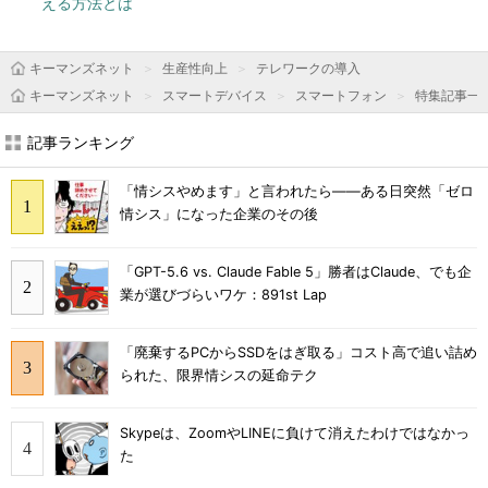
える方法とは
キーマンズネット
生産性向上
テレワークの導入
キーマンズネット
スマートデバイス
スマートフォン
特集記事一
記事ランキング
「情シスやめます」と言われたら――ある日突然「ゼロ
情シス」になった企業のその後
「GPT-5.6 vs. Claude Fable 5」勝者はClaude、でも企
業が選びづらいワケ：891st Lap
「廃棄するPCからSSDをはぎ取る」コスト高で追い詰め
られた、限界情シスの延命テク
Skypeは、ZoomやLINEに負けて消えたわけではなかっ
た