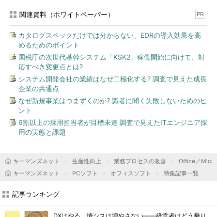
関連資料（ホワイトペーパー）
PR
カタログスペックだけでは分からない、EDRの導入効果を高
めるためのポイント
国税庁の次世代基幹システム「KSK2」稼働開始に向けて、対
応すべき変更点とは?
システム開発会社の業績はなぜ二極化する? 調査で見えた成長
企業の共通点
なぜ新規事業はつまずくのか? 識者に聞く失敗しないためのヒ
ント
6割以上の採用担当者が目標未達 調査で見えたITエンジニア採
用の実態と課題
キーマンズネット
生産性向上
業務プロセスの改善
Office／Micro
キーマンズネット
PCソフト
オフィスソフト
特集記事一覧
記事ランキング
DXはやる、情シスは増やさない――経営者はどう乗り