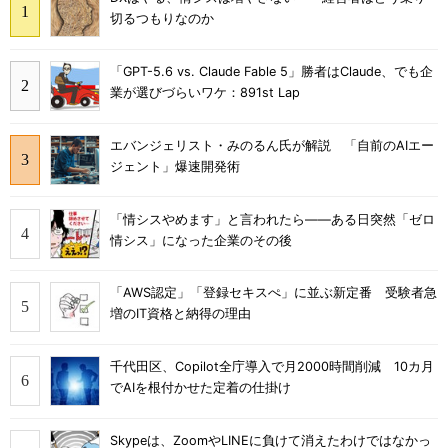
切るつもりなのか
「GPT-5.6 vs. Claude Fable 5」勝者はClaude、でも企
業が選びづらいワケ：891st Lap
エバンジェリスト・みのるん氏が解説 「自前のAIエー
ジェント」爆速開発術
「情シスやめます」と言われたら――ある日突然「ゼロ
情シス」になった企業のその後
「AWS認定」「登録セキスぺ」に並ぶ新定番 受験者急
増のIT資格と納得の理由
千代田区、Copilot全庁導入で月2000時間削減 10カ月
でAIを根付かせた定着の仕掛け
Skypeは、ZoomやLINEに負けて消えたわけではなかっ