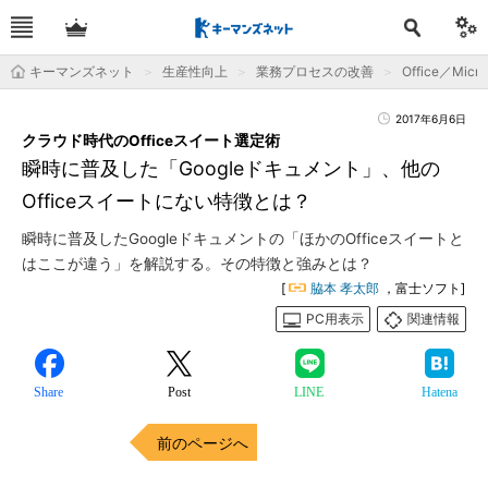
キーマンズネット
生産性向上
業務プロセスの改善
Office／Micro
2017年6月6日
クラウド時代のOfficeスイート選定術
瞬時に普及した「Googleドキュメント」、他の
Officeスイートにない特徴とは？
瞬時に普及したGoogleドキュメントの「ほかのOfficeスイートと
はここが違う」を解説する。その特徴と強みとは？
[
脇本 孝太郎
，富士ソフト]
PC用表示
関連情報
Share
Post
LINE
Hatena
前のページへ