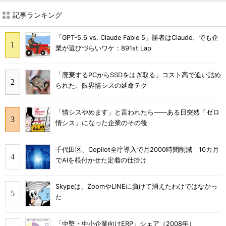
記事ランキング
「GPT-5.6 vs. Claude Fable 5」勝者はClaude、でも企
業が選びづらいワケ：891st Lap
「廃棄するPCからSSDをはぎ取る」コスト高で追い詰め
られた、限界情シスの延命テク
「情シスやめます」と言われたら――ある日突然「ゼロ
情シス」になった企業のその後
千代田区、Copilot全庁導入で月2000時間削減 10カ月
でAIを根付かせた定着の仕掛け
Skypeは、ZoomやLINEに負けて消えたわけではなかっ
た
「中堅・中小企業向けERP」シェア（2008年）