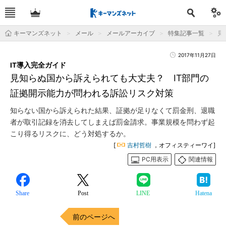
キーマンズネット
メール
メールアーカイブ
特集記事一覧
見
2017年11月27日
IT導入完全ガイド
見知らぬ国から訴えられても大丈夫？ IT部門の
証拠開示能力が問われる訴訟リスク対策
知らない国から訴えられた結果、証拠が足りなくて罰金刑、退職
者が取引記録を消去してしまえば罰金請求。事業規模を問わず起
こり得るリスクに、どう対処するか。
[
吉村哲樹
，オフィスティーワイ]
PC用表示
関連情報
Share
Post
LINE
Hatena
前のページへ