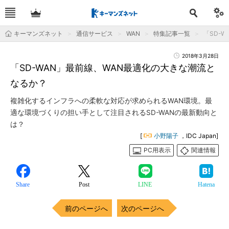
キーマンズネット
通信サービス
WAN
特集記事一覧
「SD-
2018年3月28日
「SD-WAN」最前線、WAN最適化の大きな潮流と
なるか？
複雑化するインフラへの柔軟な対応が求められるWAN環境。最
適な環境づくりの担い手として注目されるSD-WANの最新動向と
は？
[
小野陽子
，IDC Japan]
PC用表示
関連情報
Share
Post
LINE
Hatena
前のページへ
次のページへ