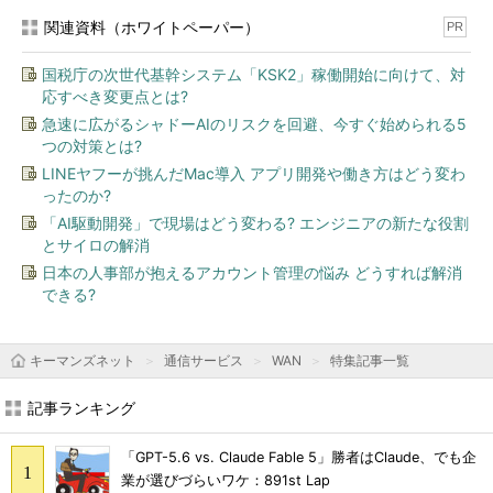
関連資料（ホワイトペーパー）
PR
国税庁の次世代基幹システム「KSK2」稼働開始に向けて、対
応すべき変更点とは?
急速に広がるシャドーAIのリスクを回避、今すぐ始められる5
つの対策とは?
LINEヤフーが挑んだMac導入 アプリ開発や働き方はどう変わ
ったのか?
「AI駆動開発」で現場はどう変わる? エンジニアの新たな役割
とサイロの解消
日本の人事部が抱えるアカウント管理の悩み どうすれば解消
できる?
キーマンズネット
通信サービス
WAN
特集記事一覧
記事ランキング
「GPT-5.6 vs. Claude Fable 5」勝者はClaude、でも企
業が選びづらいワケ：891st Lap