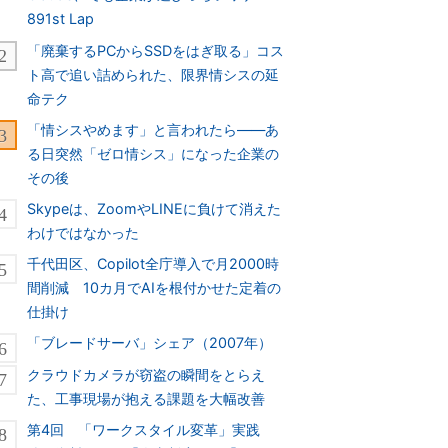
891st Lap
「廃棄するPCからSSDをはぎ取る」コス
ト高で追い詰められた、限界情シスの延
命テク
「情シスやめます」と言われたら――あ
る日突然「ゼロ情シス」になった企業の
その後
Skypeは、ZoomやLINEに負けて消えた
わけではなかった
千代田区、Copilot全庁導入で月2000時
間削減 10カ月でAIを根付かせた定着の
仕掛け
「ブレードサーバ」シェア（2007年）
クラウドカメラが窃盗の瞬間をとらえ
た、工事現場が抱える課題を大幅改善
第4回 「ワークスタイル変革」実践