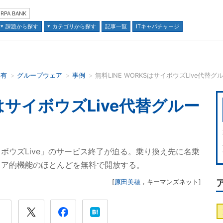
RPA BANK
課題から探す
カテゴリから探す
記事一覧
ITキャパチャージ
共有
グループウェア
事例
無料LINE WORKSはサイボウズLive代
並び順：
SはサイボウズLive代替グルー
ボウズLive」のサービス終了が迫る。乗り換え先に名乗
プウェア的機能のほとんどを無料で開放する。
[
原田美穂
，
キーマンズネット
]