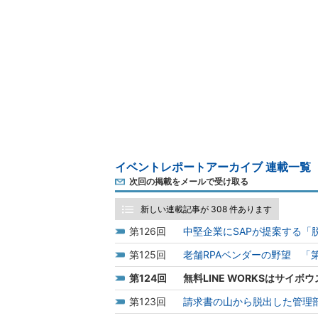
イベントレポートアーカイブ 連載一覧
次回の掲載をメールで受け取る
新しい連載記事が 308 件あります
126
中堅企業にSAPが提案する「
125
老舗RPAベンダーの野望 「
124
無料LINE WORKSはサイボ
123
請求書の山から脱出した管理部