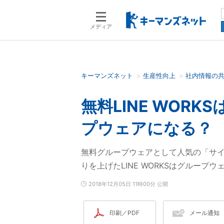
メディア
キーマンズネット
生産性向上
社内情報の
検索語を入力してください
無料LINE WORK
プウェアになる？
無料グループウェアとして人気の「サイ
りを上げたLINE WORKSはグルー
2018年12月05日 11時00分 公開
印刷／PDF
メール通知