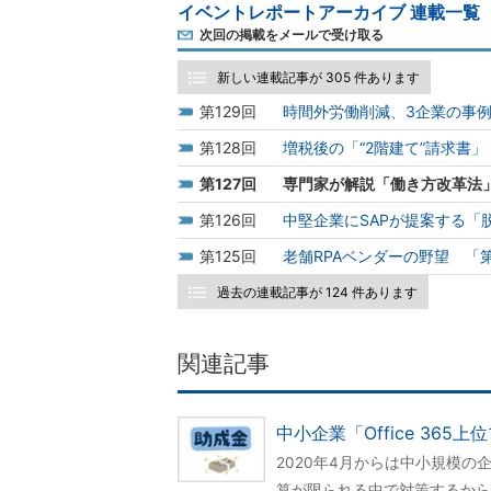
イベントレポートアーカイブ 連載一覧
次回の掲載をメールで受け取る
新しい連載記事が 305 件あります
129
時間外労働削減、3企業の事
128
増税後の「“2階建て”請求書
127
専門家が解説「働き方改革法
126
中堅企業にSAPが提案する「
125
老舗RPAベンダーの野望 「
過去の連載記事が 124 件あります
関連記事
中小企業「Office 36
2020年4月からは中小規模
算が限られる中で対策するから