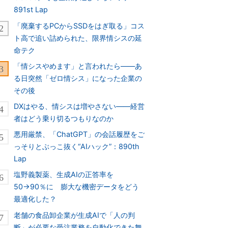
891st Lap
「廃棄するPCからSSDをはぎ取る」コス
ト高で追い詰められた、限界情シスの延
命テク
「情シスやめます」と言われたら――あ
る日突然「ゼロ情シス」になった企業の
その後
DXはやる、情シスは増やさない――経営
者はどう乗り切るつもりなのか
悪用厳禁、「ChatGPT」の会話履歴をご
っそりとぶっこ抜く“AIハック”：890th
Lap
塩野義製薬、生成AIの正答率を
50→90％に 膨大な機密データをどう
最適化した？
老舗の食品卸企業が生成AIで「人の判
断」が必要な受注業務を自動化できた舞