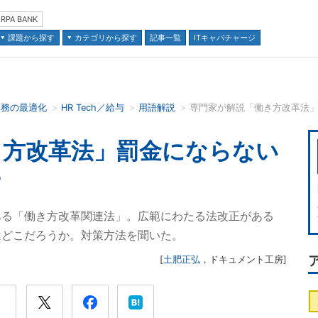
RPA BANK
課題から探す
カテゴリから探す
記事一覧
ITキャパチャージ
業務の最適化
HR Tech／給与
用語解説
専門家が解説「働き方改革法
並び順：
き方改革法」罰金にならない
？
ある「働き方改革関連法」。広範にわたる法改正がある
はどこだろうか。対策方法を聞いた。
[
土肥正弘
，
ドキュメント工房
]