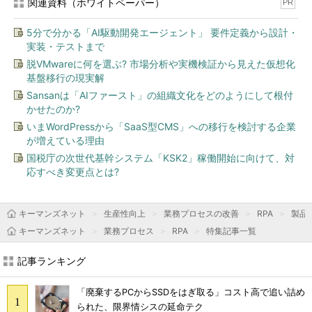
関連資料（ホワイトペーパー）
PR
5分で分かる「AI駆動開発エージェント」 要件定義から設計・
実装・テストまで
脱VMwareに何を選ぶ? 市場分析や実機検証から見えた仮想化
基盤移行の現実解
Sansanは「AIファースト」の組織文化をどのようにして根付
かせたのか?
いまWordPressから「SaaS型CMS」への移行を検討する企業
が増えている理由
国税庁の次世代基幹システム「KSK2」稼働開始に向けて、対
応すべき変更点とは?
キーマンズネット
生産性向上
業務プロセスの改善
RPA
製品
キーマンズネット
業務プロセス
RPA
特集記事一覧
記事ランキング
「廃棄するPCからSSDをはぎ取る」コスト高で追い詰め
られた、限界情シスの延命テク