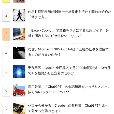
休息11時間未満が56回――法改正を待たず問われ始めた
「休ませ方」
「Excel×Copilot」で業務をラクにする活用ガイド 分
析も関数もAIに任せる使いこなし術
なぜ、Microsoft 365 Copilotは「会社の仕事を理解す
る」のがうまいのか？
千代田区、Copilot全庁導入で月2000時間削減 10カ月
でAIを根付かせた定着の仕掛け
悪用厳禁、「ChatGPT」の会話履歴をごっそりとぶっこ
抜く“AIハック”：890th Lap
ゼロから分かる「Claude」の教科書 ChatGPTと比べ
て分かった強みとは？