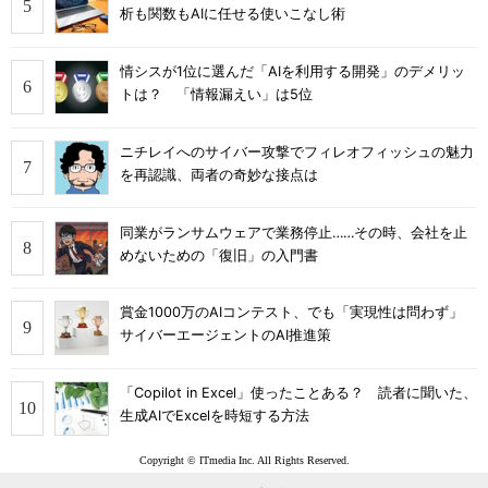
析も関数もAIに任せる使いこなし術
情シスが1位に選んだ「AIを利用する開発」のデメリッ
トは？ 「情報漏えい」は5位
ニチレイへのサイバー攻撃でフィレオフィッシュの魅力
を再認識、両者の奇妙な接点は
同業がランサムウェアで業務停止……その時、会社を止
めないための「復旧」の入門書
賞金1000万のAIコンテスト、でも「実現性は問わず」
サイバーエージェントのAI推進策
「Copilot in Excel」使ったことある？ 読者に聞いた、
生成AIでExcelを時短する方法
Copyright © ITmedia Inc. All Rights Reserved.