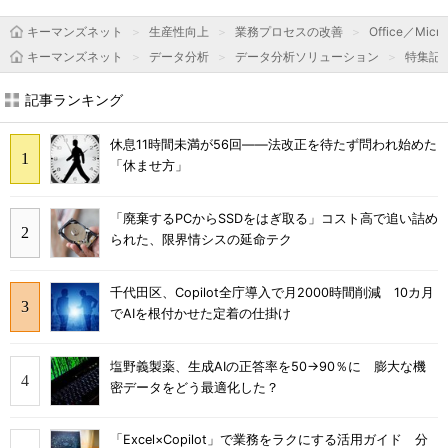
キーマンズネット
生産性向上
業務プロセスの改善
Office／Micro
キーマンズネット
データ分析
データ分析ソリューション
特集記
記事ランキング
休息11時間未満が56回――法改正を待たず問われ始めた
「休ませ方」
「廃棄するPCからSSDをはぎ取る」コスト高で追い詰め
られた、限界情シスの延命テク
千代田区、Copilot全庁導入で月2000時間削減 10カ月
でAIを根付かせた定着の仕掛け
塩野義製薬、生成AIの正答率を50→90％に 膨大な機
密データをどう最適化した？
「Excel×Copilot」で業務をラクにする活用ガイド 分