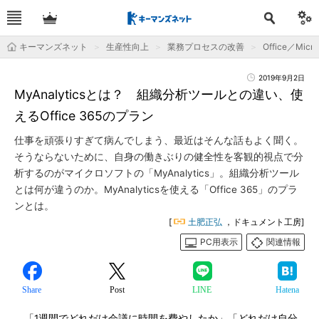
キーマンズネット
生産性向上
業務プロセスの改善
Office／Micro
2019年9月2日
MyAnalyticsとは？ 組織分析ツールとの違い、使
えるOffice 365のプラン
仕事を頑張りすぎて病んでしまう、最近はそんな話もよく聞く。
そうならないために、自身の働きぶりの健全性を客観的視点で分
析するのがマイクロソフトの「MyAnalytics」。組織分析ツール
とは何が違うのか。MyAnalyticsを使える「Office 365」のプラ
ンとは。
[
土肥正弘
，ドキュメント工房]
PC用表示
関連情報
Share
Post
LINE
Hatena
「1週間でどれだけ会議に時間を費やしたか」「どれだけ自分