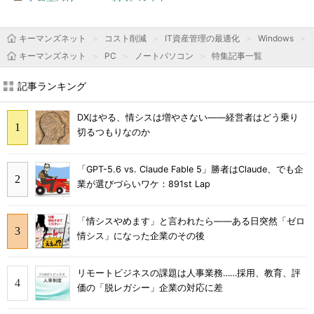
キーマンズネット
コスト削減
IT資産管理の最適化
Windows
キーマンズネット
PC
ノートパソコン
特集記事一覧
記事ランキング
DXはやる、情シスは増やさない――経営者はどう乗り
切るつもりなのか
「GPT-5.6 vs. Claude Fable 5」勝者はClaude、でも企
業が選びづらいワケ：891st Lap
「情シスやめます」と言われたら――ある日突然「ゼロ
情シス」になった企業のその後
リモートビジネスの課題は人事業務……採用、教育、評
価の「脱レガシー」企業の対応に差