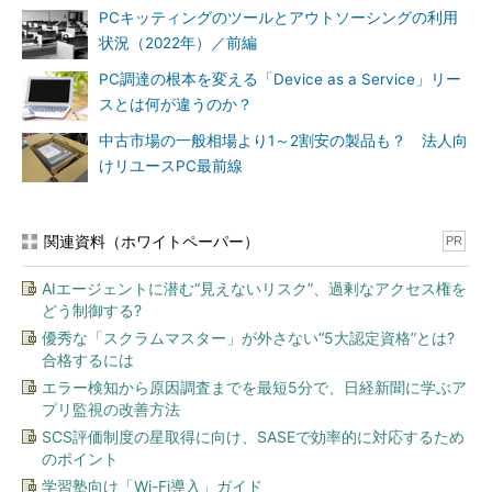
PCキッティングのツールとアウトソーシングの利用
状況（2022年）／前編
PC調達の根本を変える「Device as a Service」リー
スとは何が違うのか？
中古市場の一般相場より1～2割安の製品も？ 法人向
けリユースPC最前線
関連資料（ホワイトペーパー）
PR
AIエージェントに潜む“見えないリスク”、過剰なアクセス権を
どう制御する?
優秀な「スクラムマスター」が外さない“5大認定資格”とは?
合格するには
エラー検知から原因調査までを最短5分で、日経新聞に学ぶア
プリ監視の改善方法
SCS評価制度の星取得に向け、SASEで効率的に対応するため
のポイント
学習塾向け「Wi-Fi導入」ガイド