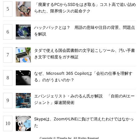
「廃棄するPCからSSDをはぎ取る」コスト高で追い詰め
られた、限界情シスの延命テク
ハックバックとは？ 用語の意味や注目の背景、問題点
を解説
タダで使える国会図書館の文字起こしツール、汚い手書
き文字で精度をガチ検証
なぜ、Microsoft 365 Copilotは「会社の仕事を理解す
る」のがうまいのか？
エバンジェリスト・みのるん氏が解説 「自前のAIエー
ジェント」爆速開発術
Skypeは、ZoomやLINEに負けて消えたわけではなかっ
た
Copyright © ITmedia Inc. All Rights Reserved.