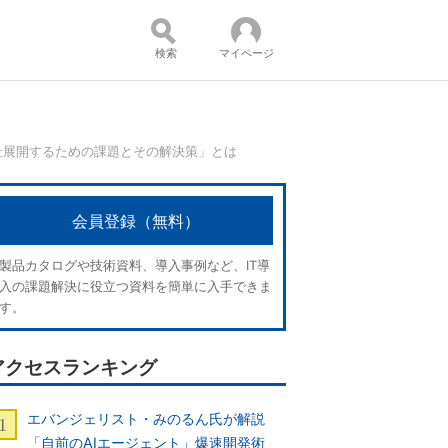
検索
マイページ
を全社展開するための課題とその解決策」とは
コンテンツ：
会員登録（無料）
製品カタログや技術資料、導入事例など、IT導
入の課題解決に役立つ資料を簡単に入手できま
す。
アクセスランキング
エバンジェリスト・みのるん氏が解説
「自前のAIエージェント」爆速開発術