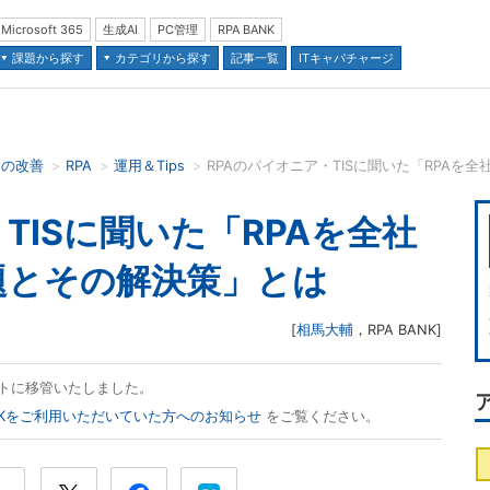
Microsoft 365
生成AI
PC管理
RPA BANK
課題から探す
カテゴリから探す
記事一覧
ITキャパチャージ
スの改善
RPA
運用＆Tips
RPAのパイオニア・TISに聞いた「RPA
並び順：
TISに聞いた「RPAを全社
題とその解決策」とは
[
相馬大輔
，
RPA BANK
]
ズネットに移管いたしました。
ANKをご利用いただいていた方へのお知らせ
をご覧ください。