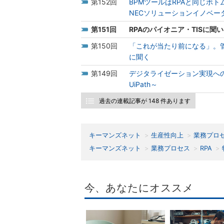
152
BPMツールはRPAと同じボ
NECソリューションイノベー
151
RPAのパイオニア・TISに
150
「これが当たり前になる」。
に聞く
149
デジタライゼーション実現へ
UiPath～
過去の連載記事が 148 件あります
キーマンズネット
生産性向上
業務プロ
キーマンズネット
業務プロセス
RPA