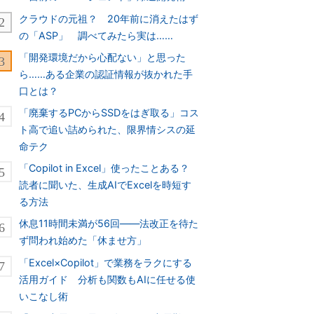
クラウドの元祖？ 20年前に消えたはず
の「ASP」 調べてみたら実は……
「開発環境だから心配ない」と思った
ら……ある企業の認証情報が抜かれた手
口とは？
「廃棄するPCからSSDをはぎ取る」コス
ト高で追い詰められた、限界情シスの延
命テク
「Copilot in Excel」使ったことある？
読者に聞いた、生成AIでExcelを時短す
る方法
休息11時間未満が56回――法改正を待た
ず問われ始めた「休ませ方」
「Excel×Copilot」で業務をラクにする
活用ガイド 分析も関数もAIに任せる使
いこなし術