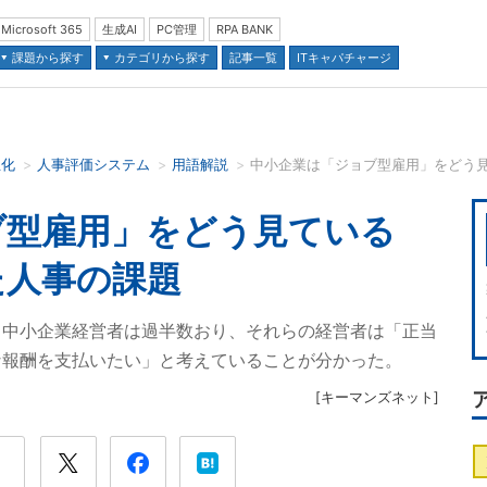
Microsoft 365
生成AI
PC管理
RPA BANK
課題から探す
カテゴリから探す
記事一覧
ITキャパチャージ
正化
人事評価システム
用語解説
中小企業は「ジョブ型雇用」をどう
並び順：
ブ型雇用」をどう見ている
た人事の課題
る中小企業経営者は過半数おり、それらの経営者は「正当
な報酬を支払いたい」と考えていることが分かった。
[
キーマンズネット
]