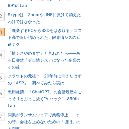
891st Lap
Skypeは、ZoomやLINEに負けて消えた
わけではなかった
「廃棄するPCからSSDをはぎ取る」コス
ト高で追い詰められた、限界情シスの延
命テク
「情シスやめます」と言われたら――あ
る日突然「ゼロ情シス」になった企業の
その後
クラウドの元祖？ 20年前に消えたはず
の「ASP」 調べてみたら実は……
悪用厳禁、「ChatGPT」の会話履歴をご
っそりとぶっこ抜く“AIハック”：890th
Lap
同業がランサムウェアで業務停止……そ
の時、会社を止めないための「復旧」の
入門書