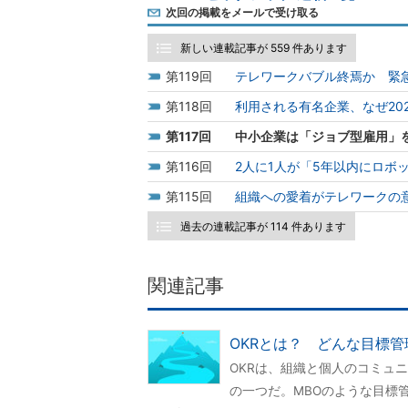
次回の掲載をメールで受け取る
新しい連載記事が 559 件あります
119
テレワークバブル終焉か 緊
118
利用される有名企業、なぜ20
117
中小企業は「ジョブ型雇用」
116
2人に1人が「5年以内にロボ
115
組織への愛着がテレワークの
過去の連載記事が 114 件あります
関連記事
OKRとは？ どんな目標
OKRは、組織と個人のコミュ
の一つだ。MBOのような目標