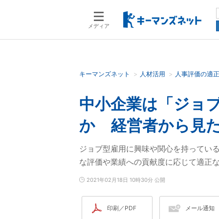
メディア
キーマンズネット
人材活用
人事評価の適
検索語を入力してください
中小企業は「ジョ
か 経営者から見
ジョブ型雇用に興味や関心を持ってい
な評価や業績への貢献度に応じて適正
2021年02月18日 10時30分 公開
印刷／PDF
メール通知