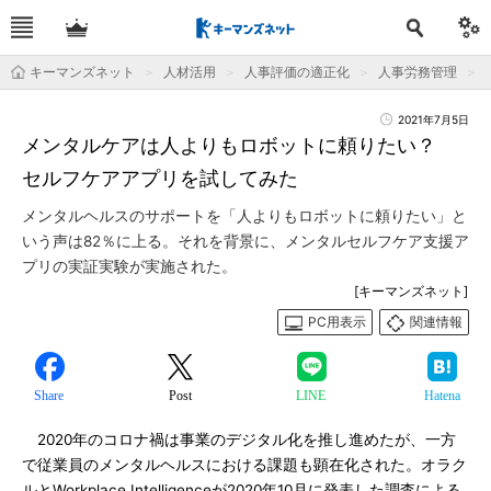
キーマンズネット
人材活用
人事評価の適正化
人事労務管理
2021年7月5日
メンタルケアは人よりもロボットに頼りたい？
セルフケアアプリを試してみた
メンタルヘルスのサポートを「人よりもロボットに頼りたい」と
いう声は82％に上る。それを背景に、メンタルセルフケア支援ア
プリの実証実験が実施された。
[キーマンズネット]
PC用表示
関連情報
Share
Post
LINE
Hatena
2020年のコロナ禍は事業のデジタル化を推し進めたが、一方
で従業員のメンタルヘルスにおける課題も顕在化された。オラク
ルとWorkplace Intelligenceが2020年10月に発表した調査による