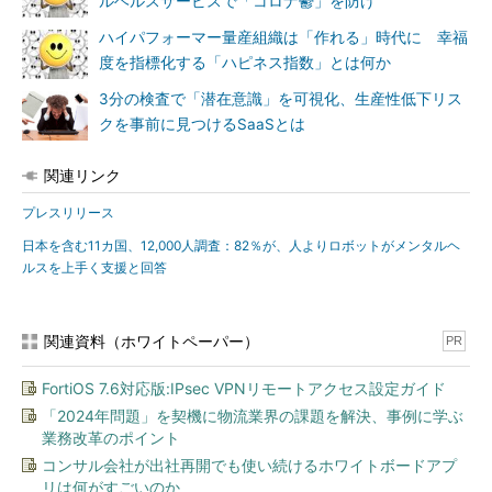
ルヘルスサービスで「コロナ鬱」を防げ
ハイパフォーマー量産組織は「作れる」時代に 幸福
度を指標化する「ハピネス指数」とは何か
3分の検査で「潜在意識」を可視化、生産性低下リス
クを事前に見つけるSaaSとは
関連リンク
プレスリリース
日本を含む11カ国、12,000人調査：82％が、人よりロボットがメンタルヘ
ルスを上手く支援と回答
関連資料（ホワイトペーパー）
PR
FortiOS 7.6対応版:IPsec VPNリモートアクセス設定ガイド
「2024年問題」を契機に物流業界の課題を解決、事例に学ぶ
業務改革のポイント
コンサル会社が出社再開でも使い続けるホワイトボードアプ
リは何がすごいのか