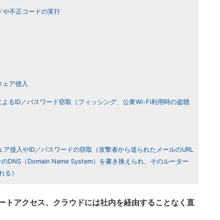
ドや不正コードの実行
ウェア侵入
よるID／パスワード窃取（フィッシング、公衆Wi-Fi利用時の盗聴
ェア侵入やID／パスワードの窃取（攻撃者から送られたメールのURL
DNS（Domain Name System）を書き換えられ、そのルーター
れる）
ートアクセス、クラウドには社内を経由することなく直