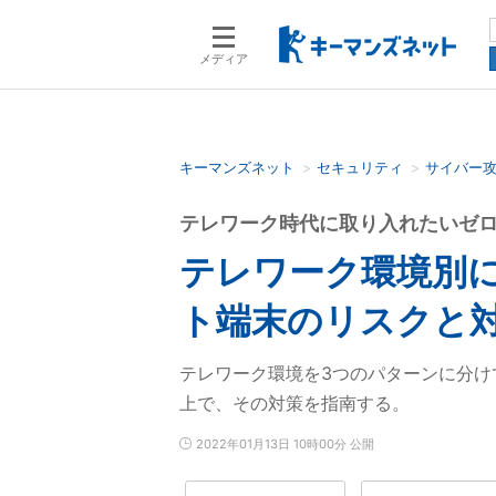
メディア
キーマンズネット
セキュリティ
サイバー
検索語を入力してください
テレワーク時代に取り入れたいゼ
テレワーク環境別に
ト端末のリスクと
テレワーク環境を3つのパターンに分け
上で、その対策を指南する。
2022年01月13日 10時00分 公開