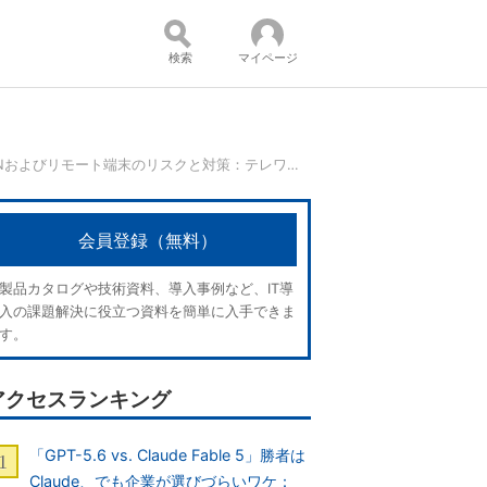
検索
マイページ
テレワーク環境別に考える、VPNおよびリモート端末のリスクと対策：テレワーク時代に取り入れたいゼロトラストセキュリティ
コンテンツ：
会員登録（無料）
製品カタログや技術資料、導入事例など、IT導
入の課題解決に役立つ資料を簡単に入手できま
す。
アクセスランキング
「GPT-5.6 vs. Claude Fable 5」勝者は
Claude、でも企業が選びづらいワケ：