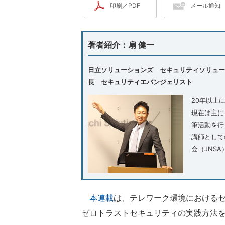
印刷／PDF
メール通知
著者紹介：扇 健一
日立ソリューションズ セキュリティソリュー
長 セキュリティエバンジェリスト
20年以上
現在は主に
筆活動を行
講師として
会（JNS
本連載
は、テレワーク環境における
ゼロトラストセキュリティの実践方法