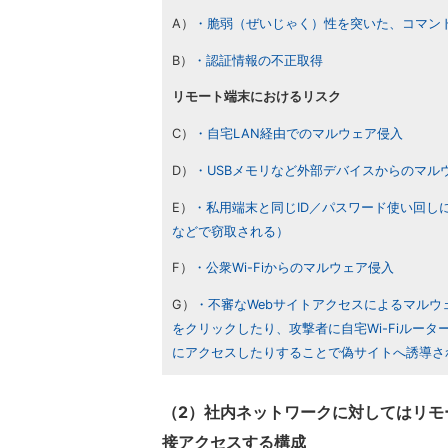
A）
・脆弱（ぜいじゃく）性を突いた、コマン
B）
・認証情報の不正取得
リモート端末におけるリスク
C）
・自宅LAN経由でのマルウェア侵入
D）
・USBメモリなど外部デバイスからのマル
E）
・私用端末と同じID／パスワード使い回しに
などで窃取される）
F）
・公衆Wi-Fiからのマルウェア侵入
G）
・不審なWebサイトアクセスによるマルウ
をクリックしたり、攻撃者に自宅Wi-Fiルーターの
にアクセスしたりすることで偽サイトへ誘導さ
（2）社内ネットワークに対してはリモ
接アクセスする構成