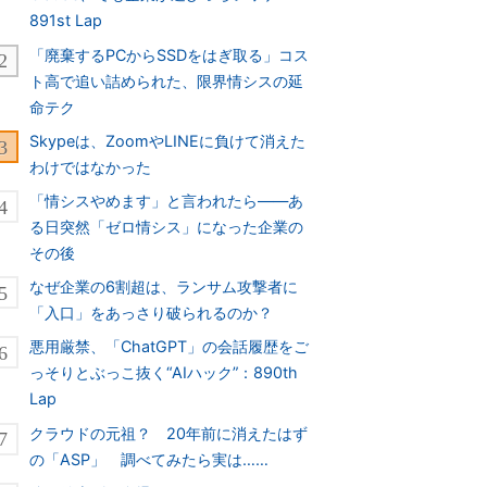
891st Lap
「廃棄するPCからSSDをはぎ取る」コス
ト高で追い詰められた、限界情シスの延
命テク
Skypeは、ZoomやLINEに負けて消えた
わけではなかった
「情シスやめます」と言われたら――あ
る日突然「ゼロ情シス」になった企業の
その後
なぜ企業の6割超は、ランサム攻撃者に
「入口」をあっさり破られるのか？
悪用厳禁、「ChatGPT」の会話履歴をご
っそりとぶっこ抜く“AIハック”：890th
Lap
クラウドの元祖？ 20年前に消えたはず
の「ASP」 調べてみたら実は……