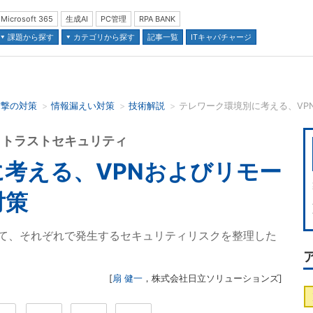
Microsoft 365
生成AI
PC管理
RPA BANK
課題から探す
カテゴリから探す
記事一覧
ITキャパチャージ
攻撃の対策
情報漏えい対策
技術解説
並び順：
ロトラストセキュリティ
考える、VPNおよびリモー
対策
て、それぞれで発生するセキュリティリスクを整理した
[
扇 健一
，
株式会社日立ソリューションズ
]