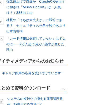
強気値上げで自爆か ClaudeやGemini
に押され「M365 Copilot」は一人負
け？：888th Lap
社長の「うちは大丈夫か」に即答でき
る？ セキュリティの死角を秒であぶり
出す防御術
「カード情報は保存していない」はずな
のに――2万人超に漏えい懸念が生じた
理由
アイティメディアからのお知らせ
キャリア採用の応募を受け付けています
システムの複雑化で増える運用管理負
荷、効率化する方法は?