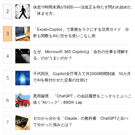
休息11時間未満が56回――法改正を待たず問われ始めた
「休ませ方」
「Excel×Copilot」で業務をラクにする活用ガイド 分
析も関数もAIに任せる使いこなし術
なぜ、Microsoft 365 Copilotは「会社の仕事を理解す
る」のがうまいのか？
千代田区、Copilot全庁導入で月2000時間削減 10カ月
でAIを根付かせた定着の仕掛け
悪用厳禁、「ChatGPT」の会話履歴をごっそりとぶっこ
抜く“AIハック”：890th Lap
ゼロから分かる「Claude」の教科書 ChatGPTと比べ
て分かった強みとは？