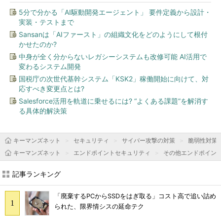
5分で分かる「AI駆動開発エージェント」 要件定義から設計・
実装・テストまで
Sansanは「AIファースト」の組織文化をどのようにして根付
かせたのか?
中身が全く分からないレガシーシステムも改修可能 AI活用で
変わるシステム開発
国税庁の次世代基幹システム「KSK2」稼働開始に向けて、対
応すべき変更点とは?
Salesforce活用を軌道に乗せるには? “よくある課題”を解消す
る具体的解決策
キーマンズネット
セキュリティ
サイバー攻撃の対策
脆弱性対策
キーマンズネット
エンドポイントセキュリティ
その他エンドポイン
記事ランキング
「廃棄するPCからSSDをはぎ取る」コスト高で追い詰め
られた、限界情シスの延命テク