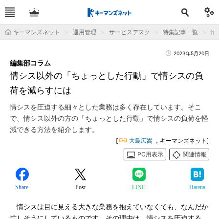
キーマンズネット
運用管理
サービスデスク
特集記事一覧
情
2023年5月20日
編集部コラム
情シス以外の「ちょっとした行動」で情シスの負
荷を減らすには
情シスを圧迫する細々とした業務は多く存在しています。そこ
で、情シス以外の方の「ちょっとした行動」で情シスの負荷を軽
減できる方法を紹介します。
[
大島広嵩
，キーマンズネット]
PC用表示
関連情報
Share
Post
LINE
Hatena
情シスは目に見える大きな業務を抱えていなくても、なんだか
忙しそうにしているものです。その理由は、情シスを圧迫する