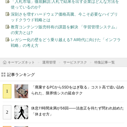
「入札市場」徹底解説:入札で結果を出す企業はどんな方法を
使っているのか?
深刻さを増すハードウェア価格高騰、今こそ必要なハイブリ
ッドクラウド戦略とは
教育コンテンツ販売特有の課題を解決 「学習管理システム」
の実力とは?
レガシー化の壁をどう乗り越える? AI時代に向けた「インフラ
戦略」の考え方
キーマンズネット
運用管理
サービスデスク
特集記事一覧
記事ランキング
「廃棄するPCからSSDをはぎ取る」コスト高で追い詰め
られた、限界情シスの延命テク
休息11時間未満が56回――法改正を待たず問われ始めた
「休ませ方」