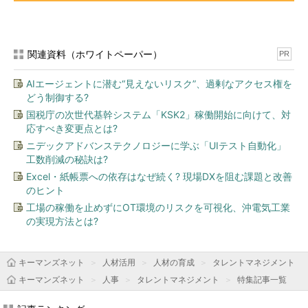
関連資料（ホワイトペーパー）
PR
AIエージェントに潜む“見えないリスク”、過剰なアクセス権を
どう制御する?
国税庁の次世代基幹システム「KSK2」稼働開始に向けて、対
応すべき変更点とは?
ニデックアドバンステクノロジーに学ぶ「UIテスト自動化」
工数削減の秘訣は?
Excel・紙帳票への依存はなぜ続く? 現場DXを阻む課題と改善
のヒント
工場の稼働を止めずにOT環境のリスクを可視化、沖電気工業
の実現方法とは?
キーマンズネット
人材活用
人材の育成
タレントマネジメント
キーマンズネット
人事
タレントマネジメント
特集記事一覧