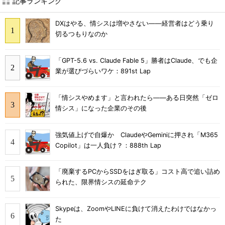
記事ランキング
DXはやる、情シスは増やさない――経営者はどう乗り
切るつもりなのか
「GPT-5.6 vs. Claude Fable 5」勝者はClaude、でも企
業が選びづらいワケ：891st Lap
「情シスやめます」と言われたら――ある日突然「ゼロ
情シス」になった企業のその後
強気値上げで自爆か ClaudeやGeminiに押され「M365
Copilot」は一人負け？：888th Lap
「廃棄するPCからSSDをはぎ取る」コスト高で追い詰め
られた、限界情シスの延命テク
Skypeは、ZoomやLINEに負けて消えたわけではなかっ
た