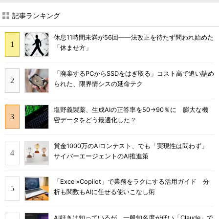
記事ランキング
休息11時間未満が56回――法改正を待たず問われ始めた
「休ませ方」
「廃棄するPCからSSDをはぎ取る」コスト高で追い詰め
られた、限界情シスの延命テク
塩野義製薬、生成AIの正答率を50→90％に 膨大な機
密データをどう最適化した？
賞金1000万のAIコンテスト、でも「実現性は問わず」
サイバーエージェントのAI推進策
「Excel×Copilot」で業務をラクにする活用ガイド 分
析も関数もAIに任せる使いこなし術
AI好きは知っているが、一般知名度が低い「Claude」で