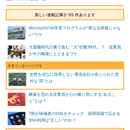
新しい連載記事が 95 件あります
MicrosoftのAI学習プログラムが“単なる研修じゃな
い”ワケ
大退職時代の裏で進む「大“在職”時代」？ 従業員
が今の職場にとどまるワケ
女性を頑なに採用しない運送会社が命じられた意
外な“罰”とは
解雇を恐れる従業員が心の拠り所にする”あるこ
と”とは？
7割が候補者のSNSをチェック 採用現場で広がる
SNS利用は“正しい”のか？