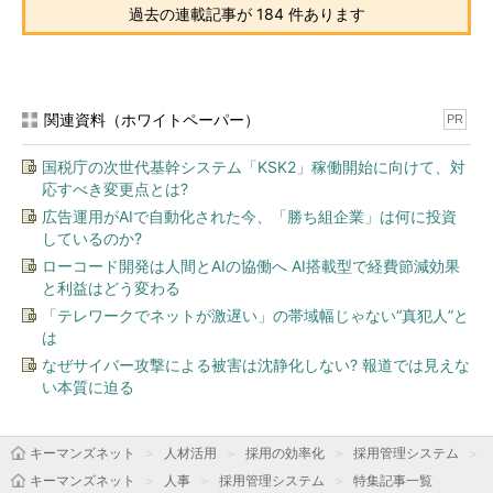
過去の連載記事が 184 件あります
関連資料（ホワイトペーパー）
PR
国税庁の次世代基幹システム「KSK2」稼働開始に向けて、対
応すべき変更点とは?
広告運用がAIで自動化された今、「勝ち組企業」は何に投資
しているのか?
ローコード開発は人間とAIの協働へ AI搭載型で経費節減効果
と利益はどう変わる
「テレワークでネットが激遅い」の帯域幅じゃない“真犯人”と
は
なぜサイバー攻撃による被害は沈静化しない? 報道では見えな
い本質に迫る
キーマンズネット
人材活用
採用の効率化
採用管理システム
キーマンズネット
人事
採用管理システム
特集記事一覧