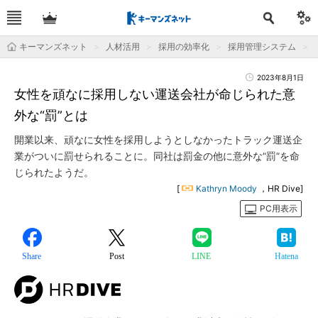
キーマンズネット
人材活用
採用の効率化
採用管理システム
2023年8月1日
女性を頑なに採用しない運送会社が命じられた意
外な“罰”とは
開業以来、頑なに女性を採用しようとしなかったトラック運送企
業がついに罰せられることに。同社は罰金の他に意外な”罰”を命
じられたようだ。
[
Kathryn Moody
，HR Dive]
PC用表示
Share
Post
LINE
Hatena