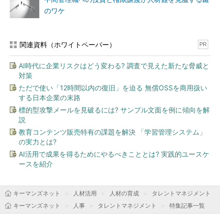
のワケ
関連資料（ホワイトペーパー）
PR
AI時代に企業リスクはどう変わる? 調査で見えた新たな脅威と
対策
ただで使い「12時間以内の復旧」を迫る 無償OSSを商用扱い
する日本企業の末路
標的型攻撃メールを見破るには? サンプル文面を例に傾向を解
説
教育コンテンツ販売特有の課題を解決 「学習管理システム」
の実力とは?
AI活用で成果を得るためにやるべきこととは? 実践的ユースケ
ースを紹介
キーマンズネット
人材活用
人材の育成
タレントマネジメント
キーマンズネット
人事
タレントマネジメント
特集記事一覧