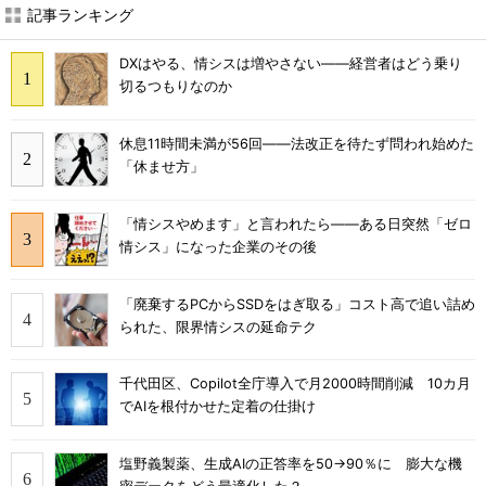
記事ランキング
DXはやる、情シスは増やさない――経営者はどう乗り
切るつもりなのか
休息11時間未満が56回――法改正を待たず問われ始めた
「休ませ方」
「情シスやめます」と言われたら――ある日突然「ゼロ
情シス」になった企業のその後
「廃棄するPCからSSDをはぎ取る」コスト高で追い詰め
られた、限界情シスの延命テク
千代田区、Copilot全庁導入で月2000時間削減 10カ月
でAIを根付かせた定着の仕掛け
塩野義製薬、生成AIの正答率を50→90％に 膨大な機